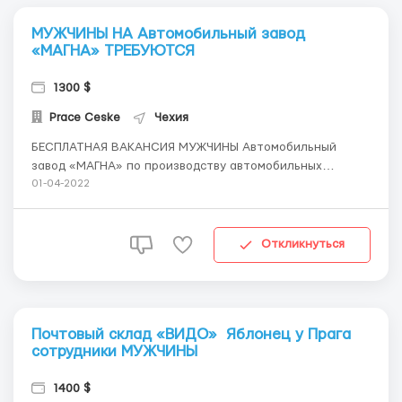
МУЖЧИНЫ НА Автомобильный завод
«МАГНА» ТРЕБУЮТСЯ
1300 $
Prace Ceske
Чехия
БЕСПЛАТНАЯ ВАКАНСИЯ МУЖЧИНЫ Автомобильный
завод «МАГНА» по производству автомобильных
сидений требуются МУЖЧИНЫ до 50 лет город Хомутов
01-04-2022
на уже 130 крон/час по12 часов, жилье 3500 крон
(Градец ч/з 2 недели набираем по 140 крон/час по 8
часов,есть переработки,жилье платно 4000 крон...
Откликнуться
Почтовый склад «ВИДО» Яблонец у Прага
сотрудники МУЖЧИНЫ
1400 $