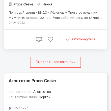
Prace Ceske
Чехия
Почтовый склад «ВИДО» Яблонец у Прага сотрудники
МУЖЧИНЫ склада 130 крон/час рабочий день по 12 часов
ТОЛЬКО НОЧНЫЕ СМЕНЫ жилье платно 5500 крон Прошу
01-04-2022
звонить на телефон с 9:00-20:00 писать на вайбере
круглосуточно!! Контакт:+380953892113 моб/вайбер ...
Откликнуться
Смотреть все вакансии
Агентство Prace Ceske
Тип компании:
Агентство
Контактное лицо:
Cергей
Украина