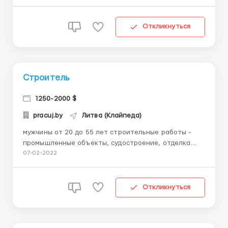
страхование; авансы изготовление годовыз виз и
карт побыта ...
Откликнуться
Строитель
1250-2000 $
pracuj.by
Литва (Клайпеда)
мужчины от 20 до 55 лет строительные работы -
промышленные объекты, судостроение, отделка
новостроя рабочая одежда мед. страхование
07-02-2022
возможность оформления ВНЖ сопровождение
координатора от фирмы 5-6 дней в неделю, 8ч
(+подработки) проживание предоставляется
Откликнуться
бесплатно (2 чел. в комна...