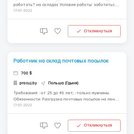
работать? на складах Условия работы: заботиться о
чистоте на месте работы работа в теплом зале-
17-01-2022
сухом температурныйрежим-холодильная от +2 до
+8, общая -от +12 д =28 возможность продления
пребывания возможность повы...
Откликнуться
Работник на склад почтовых посылок
700 $
pracuj.by
Польша (Гдыня)
Требования: -от 25 до 45 лет; -только мужчины.
Обязанности: Разгрузка почтовых посылок на ленту
(вес посылок от 500 гр. до 40 кг.) Коробки с
17-01-2022
посылками носить не нужно, только поднять и
поставить на ленту. Где работать? Стрыкув, а
также другие города вблизи Варшавы.
Откликнуться
Распределение по гор...