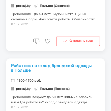
pracuj.by
Польша (Сохачев)
Требования: -до 54 лет; -мужчины/женщины/
семейные пары; -без опыта работы. Обязанности:
Сбор товаров в соответствии с накладной;
07-02-2022
обслуживание компьютера и сканера; сортировка,
упаковка, контроль качества продукции. На
предприятии есть русскоговорящий бригадир,
Откликнуться
который объясняет задачу и ...
Работник на склад брендовой одежды
в Польше
1500-1700 руб.
pracuj.by
Польша (Познань)
Требования: возраст до 50 лет наличие рабочей
визы Где работать? склад брендовой одежды
Условия работы: рабочая одежда; медицинское
07-02-2022