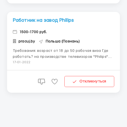
Работник на завод Philips
1500-1700 руб.
pracuj.by
Польша (Познань)
Требования: возраст от 18 до 50 рабочая виза Где
работать? на производстве телевизоров "Philips"
Условия работы: мед.страхование рабочая одежда
17-01-2022
авансы ...
Откликнуться