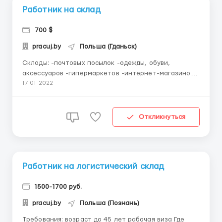
Работник на склад
700 $
pracuj.by
Польша (Гданьск)
Склады: -почтовых посылок -одежды, обуви,
аксессуаров -гипермаркетов -интернет-магазинов
-бытовой техники -детских товаров -продуктов
17-01-2022
питания -автомобильных деталей -склады с
возможным обучение на водителя погрузчика
-медицинских товаров и т.д. Требования: возраст до
Откликнуться
50 лет -опыт ...
Работник на логистический склад
1500-1700 руб.
pracuj.by
Польша (Познань)
Требования: возраст до 45 лет рабочая виза Где