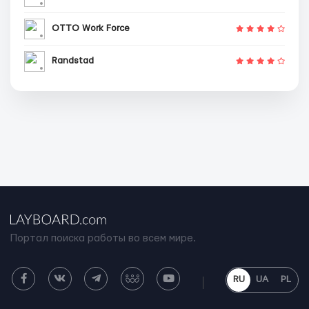
OTTO Work Force
Randstad
Портал поиска работы во всем мире.
RU
UA
PL