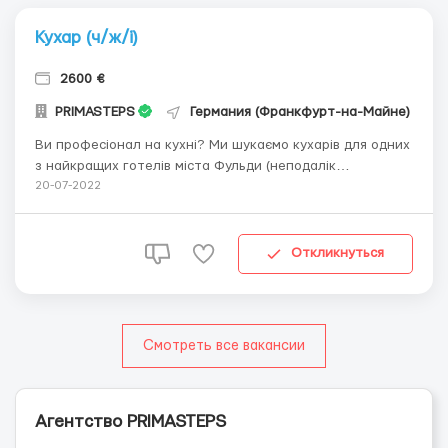
Кухар (ч/ж/і)
2600 €
PRIMASTEPS
Германия (Франкфурт-на-Майне)
Ви професіонал на кухні? Ми шукаємо кухарів для одних
з найкращих готелів міста Фульди (неподалік
Франкфурта на Майні). Висока заробітна плата: від
20-07-2022
2.600 €/місяць! Вимоги: Ви- проходили професійне
навчання кухаря (!) володієте німецькою або англійською
мовою (пр...
Откликнуться
Смотреть все вакансии
Агентство PRIMASTEPS