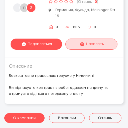
(Отзывы:
0
)
n
2
Германия, Фульда, Meininger Str
15
9
3315
0
Подписаться
Написать
Описание
Безкоштовно працевлаштовуємо у Німеччині.
Ви підписуєте контракт з роботодавцем напряму та
отримуєте від нього погоджену оплату.
О компании
Вакансии
Отзывы