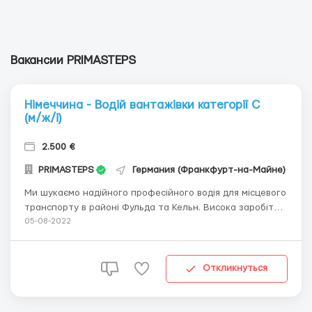
Вакансии PRIMASTEPS
Німеччина - Водій вантажівки категорії C
(м/ж/і)
2.500 €
PRIMASTEPS
Германия (Франкфурт-на-Майне)
Ми шукаємо надійного професійного водія для місцевого
транспорту в районі Фульда та Кельн. Висока заробітна
плата: 2.500 €/місяць! Ваші завдання: Вантажно-
05-08-2022
розвантажувальні роботи Працювати відповідно до
пакувальних або навантажувальних листів Доставка
товарів різним клієнтам ...
Откликнуться