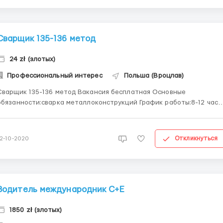
Сварщик 135-136 метод
24 zł (злотых)
Профессиональный интерес
Польша (Вроцлав)
варщик 135-136 метод Вакансия бесплатная Основные
бязанности:сварка металлоконструкций График работы:8-12 часов
Место работы:разные города Польши.Уточняйте Наличие
мандировок:да Срок трудового договора: минимум 90 дней
Заработная плата:16-24 зл/час в зависимости...
Откликнуться
12-10-2020
Водитель международник С+Е
1850 zł (злотых)