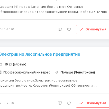
арщик 141 метод Вакансия бесплатная Основные
бязанности:сварка металлоконструкций График работы:8-12 часов
Место работы:разные города Польши.Уточняйте. Наличие
мандировок:да Срок трудового договора: минимум 90 дней
Испытательный срок минимум 1 месяц Заработна...
Откликнуться
13-10-2020
Электрик на лесопильное предприятие
16 zł (злотых)
Профессиональный интерес
Польша (Ченстохова)
Вакансия бесплатная.Электрик на лесопильное
редприятие.Место: Красочин (Ченстохова) Обязанности:
бслуживание предприятия на предприятии. Требования: опыт
работы коммуникативный польский, желание работать, мужчины
т 20 до 45 лет, минимум 3 месяца виза/биометрия Ставка: от 16
Откликнуться
12-10-2020
зл/час нетто...