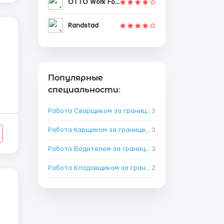
OTTO Work Force
Randstad
Популярные
специальности
:
Работа Сварщиком за границей
3
→
Работа Карщиком за границей
3
→
Работа Водителем за границей
3
→
Работа Кладовщиком за границей
2
→