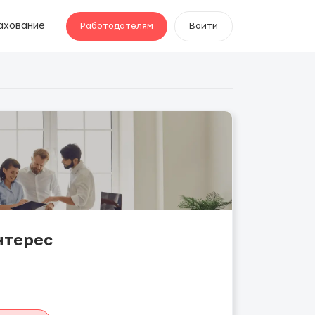
ахование
Работодателям
Войти
нтерес