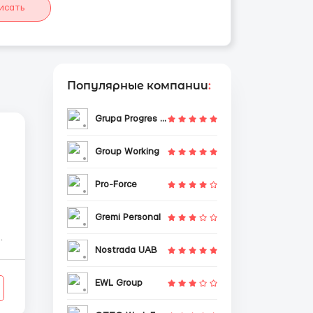
исать
Популярные компании
:
Grupa Progres Sp. z o.o.
Group Working
Pro-Force
Gremi Personal
р
Nostrada UAB
EWL Group