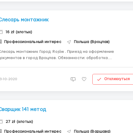
Слесарь монтажник
16 zł (злотых)
Профессиональный интерес
Польша (Вроцлав)
есарь монтажник Город: Rojów . Приезд на оформление
окументов в город Вроцлав. Обязанности: оброботка
еталлических конструкций болгаркой. Всей работе обучают. На
аводе нету посторонних запахов. Зарплата: 14-16 злотых нетто в
час. Проживание:Бесплатно, по 4 человека в комна...
Откликнуться
13-10-2020
Сварщик 141 метод
27 zł (злотых)
Профессиональный интерес
Польша (Варшава)