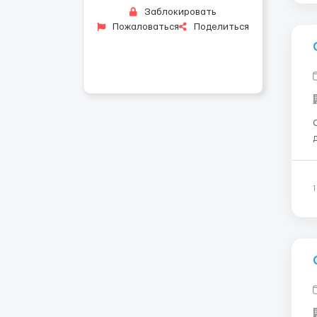
Заблокировать
Пожаловаться
Поделиться
Сл
д
м
з