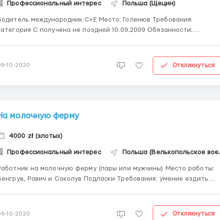
Профессиональный интерес
Польша (Щецин)
одитель международник С+Е Место: Голенюв Требования:
атегория С получена не поздней 10.09.2009 Обязанности:
ранспортировка груза, сопутствующие работы Условия: Прицепы
ефы и тенты, машины евро-5, евро-6 - 1850 злотых ставка + 50
евро/день - умова о праце - график работы: ...
Откликнуться
09-10-2020
На молочную ферму
4000 zł (злотых)
Профессиональный интерес
Польша (Ве
аботник на молочную ферму (пары или мужчины) Место работы:
енгрув, Равич и Соколув Подласки Требования: умение ездить
трактором (для мужчин), готовность работать с животными
ы) Оплата: 3000-4000 зл в месяц График: 10 часов в день, 1
плавающий выходной среди недели Жилье: прожи...
Откликнуться
09-10-2020