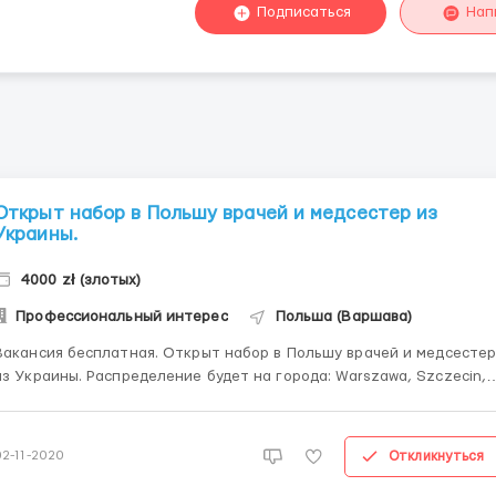
Подписаться
Нап
Открыт набор в Польшу врачей и медсестер из
Украины.
4000 zł (злотых)
Профессиональный интерес
Польша (Варшава)
Вакансия бесплатная. Открыт набор в Польшу врачей и медсесте
краины. Распределение будет на города: Warszawa, Szczecin,
Wodzisław Śłąski Работа с больными на COVID Специализация: -
Анестезиологи - Врачи интенсивной терапии - Врачи скорой
помощи - Врачи-инфекционисты - Пульмонологи ...
Откликнуться
02-11-2020