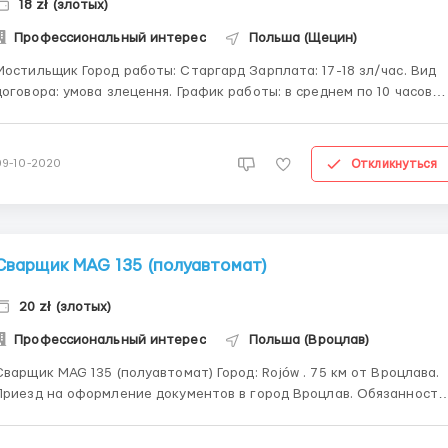
18 zł (злотых)
Профессиональный интерес
Польша (Щецин)
ильщик Город работы: Старгард Зарплата: 17-18 зл/час. Вид
говора: умова злецення. График работы: в среднем по 10 часов
роживание: бесплатное Доезд до работы: предоставляем
спорт Обязанности: укладка тротуарной плитки Оформление
воевудского приглашения и карты побыт...
Откликнуться
09-10-2020
Сварщик MAG 135 (полуавтомат)
20 zł (злотых)
Профессиональный интерес
Польша (Вроцлав)
варщик MAG 135 (полуавтомат) Город: Rojów . 75 км от Вроцлава.
риезд на оформление документов в город Вроцлав. Обязанности:
сварка методом MAG 135 металлических элементов на
изводстве. Зарплата: 18-20 злотых нетто в час. Проживание:300