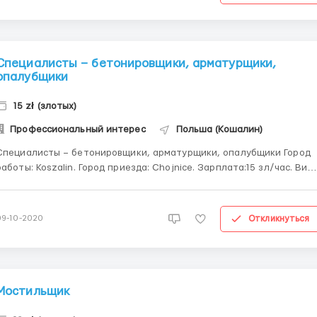
Специалисты – бетонировщики, арматурщики,
опалубщики
15 zł (злотых)
Профессиональный интерес
Польша (Кошалин)
Специалисты – бетонировщики, арматурщики, опалубщики Город
оты: Koszalin. Город приезда: Chojnice. Зарплата:15 зл/час. Вид
говора: умова злецення. График работы: 10- 12 часов, 6 дней в
ю. Проживание: бесплатно Оформление воевудского
приглашения и карты побыта: да...
Откликнуться
09-10-2020
Мостильщик