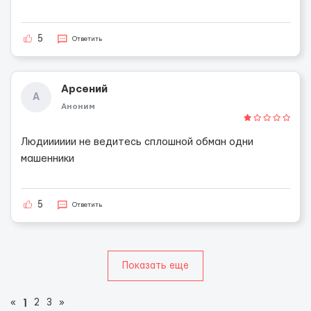
5
Ответить
Арсений
А
Аноним
Людииииии не ведитесь сплошной обман одни
машенники
5
Ответить
Показать еще
«
2
3
»
1