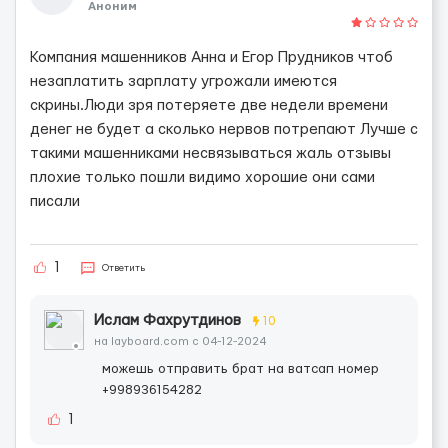
Аноним
Компания машенников Анна и Егор Прудников чтоб
незаплатить зарплату угрожали имеются
скрины.Люди зря потеряете две недели времени
денег не будет а сколько нервов потрепают Лучше с
такими машенниками несвязываться жаль отзывы
плохие только пошли видимо хорошие они сами
писали
1
Ответить
Ислам Фахрутдинов
10
на layboard.com c 04-12-2024
можешь отправить брат на ватсап номер
+998936154282
1