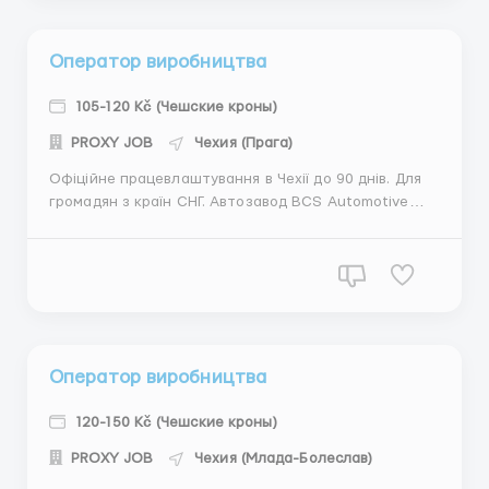
Оператор виробництва
105-120 Kč (Чешские кроны)
PROXY JOB
Чехия (Прага)
Офіційне працевлаштування в Чехії до 90 днів. Для
громадян з країн СНГ. Автозавод BCS Automotive
Solution CZ, s.r.o. м. Бенешов, потрібні чоловіки,
жінки,сімейні пари віком до 55 років. Знання чеської
мови не обовязкове, є російськомовні перекладачі.
Обовязки: робота легка, монтаж кнопок...
Оператор виробництва
120-150 Kč (Чешские кроны)
PROXY JOB
Чехия (Млада-Болеслав)