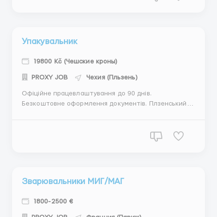
авто. Базова ставка, 4 категорії: Т1 23700 ко...
Упакувальник
19800 Kč (Чешские кроны)
PROXY JOB
Чехия (Пльзень)
Офіційне працевлаштування до 90 днів.
Безкоштовне оформлення документів. Плзенський
край на склади інтернет магазинів проводиться
набір жінок віком до 50 років. Контроль якості одягу
який повертають з магазинів, переупаковка,
маркіровка. Оплата 19740 корун( нетто) в місяць за
163 години. Бо...
Зварювальники МИГ/МАГ
1800-2500 €