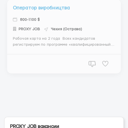
Оператор виробництва
800-1100 $
PROXY JOB
Чехия (Острава)
Рабочая карта на 2 года ️️️ Всех кандидатов
регистрируем по программе «квалифицированный
работник», назначение даты подачи ждать в
течении 3 недель. Мужчины / женщины до 50 лет
Подача документов в декабре Автозавод PWO ,
Valasske Mezirici - север Моравии В компании
работает ок...
PROXY JOB вакансии