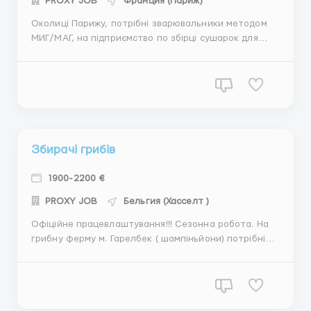
PROXY JOB
Франция (Париж)
Околиці Парижу, потрібні зварювальники методом
МИГ/МАГ, на підприємство по збірці сушарок для
зерна. Оплата від 9 євро в годину чистими. Графік 8-
10 годин по домовленості, 6 днів на тиждень. Робочу
одежу мати свою. Довіз безкоштовний. Житло
безкоштовне в квартирах. Документи біо паспорт,...
Збирачі грибів
1900-2200 €
PROXY JOB
Бельгия (Хасселт )
Офіційне працевлаштування!!! Сезонна робота. На
грибну ферму м. Гарелбек ( шампіньйони) потрібні
збирачі 1 жінка. Досвід роботи обовязковий від 3
місяців. Розуміння польської мови. Оплата праці 9
євро( нетто) в годину. Норма 26 кг.в годину.. Графік
10 год.,6 днів на тиждень. Робочий од...