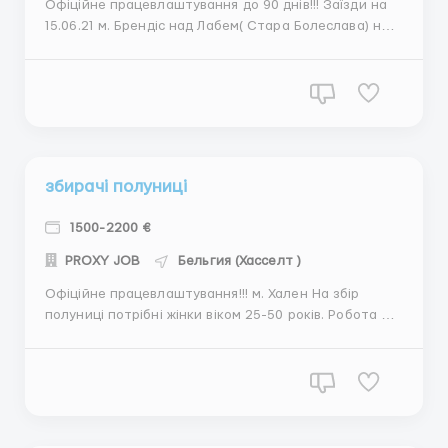
Офіційне працевлаштування до 90 днів!!! Заїзди на
15.06.21 м. Брендіс над Лабем( Стара Болеслава) на
автозавод Continental Automotive a.s. cz
проводиться набір чоловіків, жінок, сім.пар віком 45-
50 років. Завод займається виготовленням
мультимедійних систем, бортових пристроїв,
автомагнітоли, пуль...
збирачі полуниці
1500-2200 €
PROXY JOB
Бельгия (Хасселт )
Офіційне працевлаштування!!! м. Хален На збір
полуниці потрібні жінки віком 25-50 років. Робота на
аккорд. Досвід роботи не обов'язковий. Полуниця
збирається як в парниках, так і в полі. Оплата праці
2€/ящик 4кг нетто. Графік: 8-10 год в день, 6 днів в
тиждень, також можливо прац...