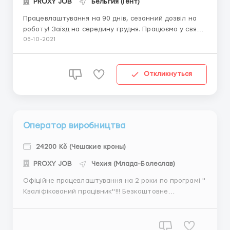
PROXY JOB
Бельгия (Гент)
Працевлаштування на 90 днів, сезонний дозвіл на
роботу! Заїзд на середину грудня. Працюємо у свята
також. На ферму яка займається вирощуванням
06-10-2021
овочів потрібні чоловіки до 45 років. Тяжка фізична
робота, заробітня плата 9,3€ нетто. Години роботи
залежать від погодніх умов, проте в серед...
Откликнуться
Оператор виробництва
24200 Kč (Чешские кроны)
PROXY JOB
Чехия (Млада-Болеслав)
Офіційне працевлаштування на 2 роки по програмі "
Кваліфікований працівник"!!! Безкоштовне
оформлення документів. м. Млада Болеслав,
автозавод ADIENT a.s, проводиться набір чоловіків
віком до 45 років,на монтаж та збірку автокрісел до