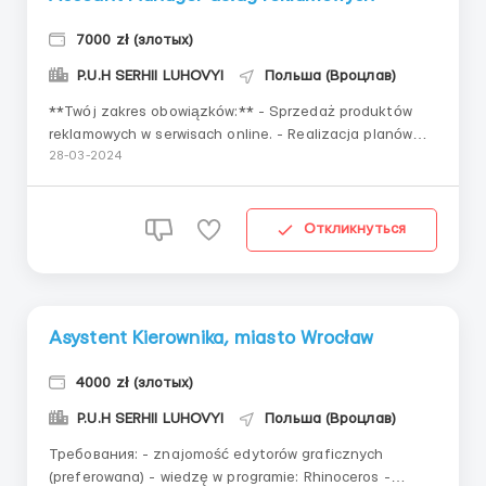
7000 zł (злотых)
P.U.H SERHII LUHOVYI
Польша (Вроцлав)
**Twój zakres obowiązków:** - Sprzedaż produktów
reklamowych w serwisach online. - Realizacja planów
sprzedaży w ramach powierzonych projektów. -
28-03-2024
Monitorowanie rynku i dostosowywanie ofert do
indywidualnych oczekiwań Klienta. - Prowadzenie
efektywn...
Откликнуться
Asystent Kierownika, miasto Wrocław
4000 zł (злотых)
P.U.H SERHII LUHOVYI
Польша (Вроцлав)
Требования: - znajomość edytorów graficznych
(preferowana) - wiedzę w programie: Rhinoceros -