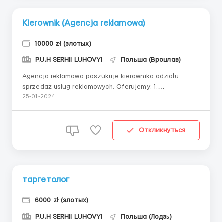
Kierownik (Agencja reklamowa)
10000 zł (злотых)
P.U.H SERHII LUHOVYI
Польша (Вроцлав)
Agencja reklamowa poszukuje kierownika odziału
sprzedaż usług reklamowych. Oferujemy: 1.
Wynagrodzenie od 4 000 zł do 15 000 zł (brutto) 2.
25-01-2024
Możliwość rozwoju zawodowego oraz awansu w
strukturach firmy. 3. Pracę w dynamicznym środowisku
oraz możliwość realizacji własnych pomysł&oa...
Откликнуться
таргетолог
6000 zł (злотых)
P.U.H SERHII LUHOVYI
Польша (Лодзь)