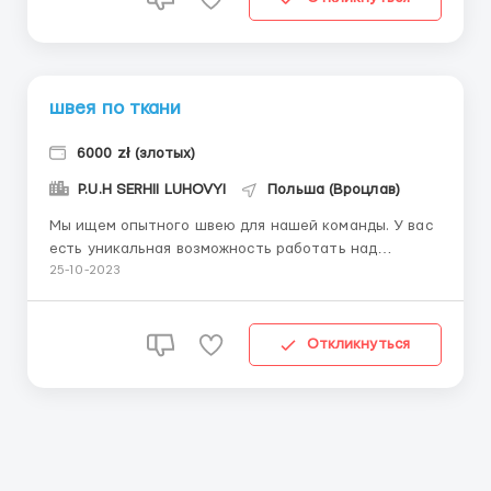
швея по ткани
6000 zł (злотых)
P.U.H SERHII LUHOVYI
Польша (Вроцлав)
Мы ищем опытного швею для нашей команды. У вас
есть уникальная возможность работать над
производством изделий из ткани (изделия для
25-10-2023
детей и автомобилей). Обязанности: - Пошив
изделий из ткани в соответствии с техническими
чертежами и инструкциями. - Контроль качества
Откликнуться
готовой продукции. - ...