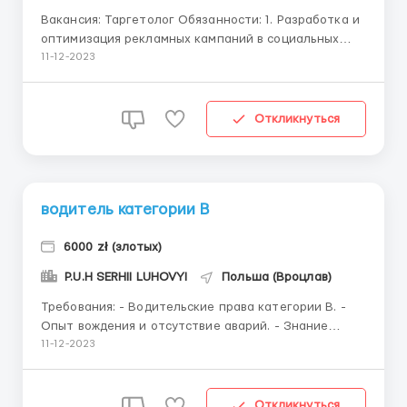
Вакансия: Таргетолог Обязанности: 1. Разработка и
оптимизация рекламных кампаний в социальных
сетях с использованием таргетирования. 2. Анализ
11-12-2023
целевой аудитории и формирование эффективных
стратегий вовлечения. 3. Создание и тестирование
рекламных объявлений, адаптированных под поль...
Откликнуться
водитель категории В
6000 zł (злотых)
P.U.H SERHII LUHOVYI
Польша (Вроцлав)
Требования: - Водительские права категории B. -
Опыт вождения и отсутствие аварий. - Знание
правил дорожного движения в Польше. - Знание
11-12-2023
русского языка на уровне, позволяющем вести
профессиональное общение. - Знание польского
языка будет преимуществом. Где работать? ...
Откликнуться