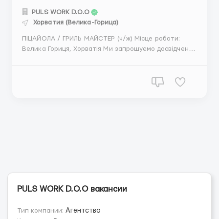
PULS WORK D.O.O
Хорватия (Велика-Горица)
ПІЦАЙОЛА / ГРИЛЬ МАЙСТЕР (ч/ж) Місце роботи:
Велика Гориця, Хорватія Ми запрошуємо досвідчених
кухарів у ролі піцайоли / гриль майстерів. Вимоги: -
Досвід роботи роботи з піцою. - Досвід роботи на
електричному грилі. - Здатність ефективно
працювати в кухні та дотримуватись вимог ста...
PULS WORK D.O.O вакансии
Тип компании:
Агентство