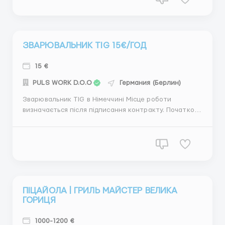
автомобілі. - Робочий одяг та всі необхідні
інструменти н...
ЗВАРЮВАЛЬНИК TIG 15€/ГОД
15 €
PULS WORK D.O.O
Германия (Берлин)
Зварювальник TIG в Німеччині Місце роботи
визначається після підписання контракту. Початкова
погодинна оплата: 15 євро/год НЕТТО. Умови
працевлаштування: - Безкоштовне, комфортне
житло з усіма зручностями, 2 людині в кімнаті. -
Доїзд на роботу на службовому автомобілі. -
Надається робо...
ПІЦАЙОЛА | ГРИЛЬ МАЙСТЕР ВЕЛИКА
ГОРИЦЯ
1000-1200 €