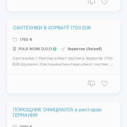
Безкоштовний трансфер (авіаквиток оплачує
роботодавець), - Високу заробітну плату від 2000$
(д...
САНТЕХНІКИ В ХОРВАТІЇ 1700 EUR
1700 €
PULS WORK D.O.O
Хорватия (Загреб)
Сантехніки / Монтер клімат систем в Хорватію 1700
EUR Шукаємо: Сантехніки/монтери клімат систем з
досвідом роботи (самостійне виконання роботи)
наявність необхідних навичок для виконання роботи
сантехніка/монтера клімат систем бажання та
прагнення працювати Пропонуємо: стабіл...
ПОМОЩНИК ОФИЦИАНТА в ресторан
ГЕРМАНИЯ