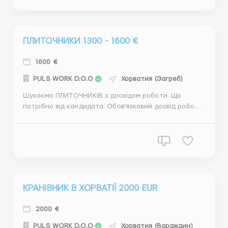
С ГОТОВЫМИ ДОКУМЕНТАМИ. ДОКУМЕНТЫ НЕ
ДЕЛАЕМ. Для подробной и...
ПЛИТОЧНИКИ 1300 - 1600 €
1600 €
PULS WORK D.O.O
Хорватия (Загреб)
Шукаємо ПЛИТОЧНИКІВ з досвідом роботи. Що
потрібно від кандидата: Обов'язковий досвід роботи
(обговорюється на співбесіді). Самостійність в
робочому процесі. Бажання та мотивація працювати.
Що ми пропонуємо:. Офіційне працевлаштування.
Заробітна плата 6.5 EUR/год. 220...
КРАНІВНИК В ХОРВАТІЇ 2000 EUR
2000 €
PULS WORK D.O.O
Хорватия (Вараждин)