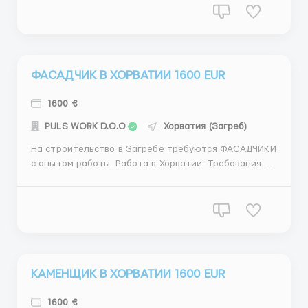
проживание Бесплатный транспорт Рабочая
одежда, инстурменты предоставляются Обед на
рабоч...
ФАСАДЧИК В ХОРВАТИИ 1600 EUR
1600 €
PULS WORK D.O.O
Хорватия (Загреб)
На строительство в Загребе требуются ФАСАДЧИКИ
с опытом работы. Работа в Хорватии. Требования к
кандидату: Опыт работы фасадчиком.
Самостоятельность в рабочем процессе. Желание и
мотивация работать. Кандидат находится и
работает на территории Хорватии г...
КАМЕНЩИК В ХОРВАТИИ 1600 EUR
1600 €