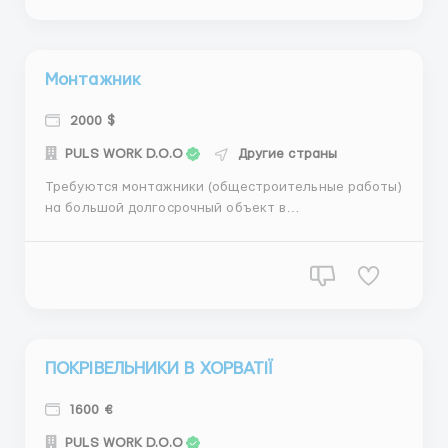
Безкоштовне житло та харчування Вимоги до
кандидата: - досвід робо...
Монтажник
2000 $
PULS WORK D.O.O
Другие страны
Требуются монтажники (общестроительные работы)
на большой долгосрочный объект в
Экваториальную Гвинею. Оффициальное
трудоустройство, бесплатное жилье и питание.
Трансфер за счет компании. Международная
компания. Все условия гарантированы
+385916225399 ...
ПОКРІВЕЛЬНИКИ В ХОРВАТІЇ
1600 €
PULS WORK D.O.O