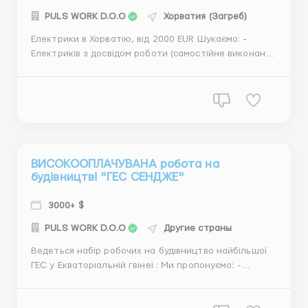
PULS WORK D.O.O
Хорватия (Загреб)
Електрики в Хорватію, від 2000 EUR Шукаємо: -
Електриків з досвідом роботи (самостійне виконання
роботи) - бригада електриків, електромонтерів з
досвідом - наявність необхідних навичок для
виконання роботи електрика - бажання та
прагнення працювати Пропонуємо: - стабільну З/П
від 9 EU...
ВИСОКООПЛАЧУВАНА робота на
будівництві "ГЕС СЕНДЖЕ"
3000+ $
PULS WORK D.O.O
Другие страны
Ведеться набір робочих на будівництво найбільшої
ГЕС у Екваторіальній гвінеї : Ми пропонуємо: -
Робота на прямого працедавця, - Повний супровід
по документації, - Офіційне працевлаштування, -