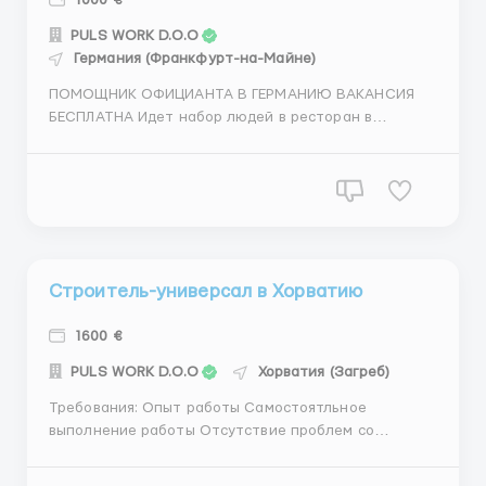
1000 €
PULS WORK D.O.O
Германия (Франкфурт-на-Майне)
ПОМОЩНИК ОФИЦИАНТА В ГЕРМАНИЮ ВАКАНСИЯ
БЕСПЛАТНА Идет набор людей в ресторан в
германии, - Бесплатное проживание; - Бесплатное
2х питание; - Работа на прямого работодателя. -
Официальное трудоустройство Зарплата
фиксированая 1000 евро; 40-45 часовая робочая
неделя. ТОЛЬКО С ГОТОВЫМИ Д...
Строитель-универсал в Хорватию
1600 €
PULS WORK D.O.O
Хорватия (Загреб)
Требования: Опыт работы Самостоятльное
выполнение работы Отсутствие проблем со
здоровьем Где работать? Хорватия Условия работы:
Зарплата 1300-1650 Евро чистыми Бесплатное