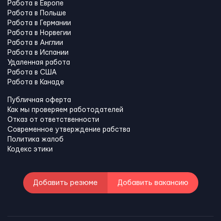
Работа в Европе
Работа в Польше
Работа в Германии
Работа в Норвегии
Работа в Англии
Работа в Испании
Удаленная работа
Работа в США
Работа в Канадe
Публичная оферта
Как мы проверяем работодателей
Отказ от ответственности
Современное утверждение рабства
Политика жалоб
Кодекс этики
Добавить резюме
Добавить вакансию