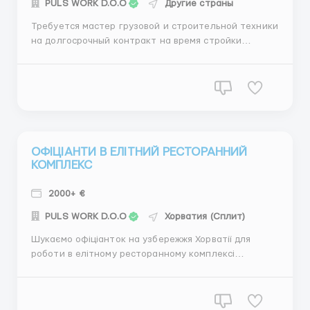
PULS WORK D.O.O
Другие страны
Требуется мастер грузовой и строительной техники
на долгосрочный контракт на время стройки
большого объекта в Экваториальной Гвинее.
Трансфер, жилье и питание бесплатны. Вакансия
бесплатна. Международная компания, все условия
гарантированы ...
ОФІЦІАНТИ В ЕЛІТНИЙ РЕСТОРАННИЙ
КОМПЛЕКС
2000+ €
PULS WORK D.O.O
Хорватия (Сплит)
Шукаємо офіціанток на узбережжя Хорватії для
роботи в елітному ресторанному комплексі
Пропонуємо: - Офіційне працевлаштування; -
Оформлення всіх документів за рахунок
роботодавця; - Високий рівень оплати праці; -