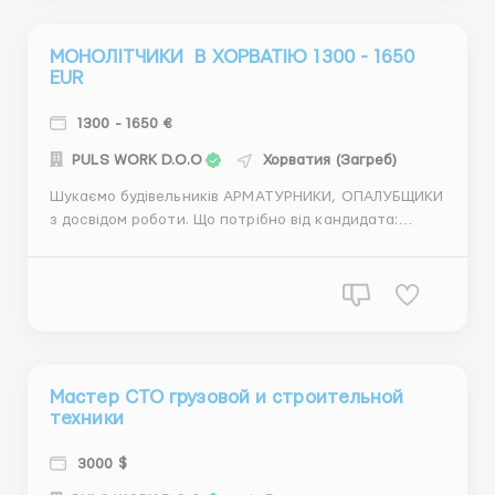
МОНОЛІТЧИКИ В ХОРВАТІЮ 1300 - 1650
EUR
1300 - 1650 €
PULS WORK D.O.O
Хорватия (Загреб)
Шукаємо будівельників АРМАТУРНИКИ, ОПАЛУБЩИКИ
з досвідом роботи. Що потрібно від кандидата:
Досвід роботи від 1 року. Самостійність в робочому
процесі. Бажання та мотивація працювати. Що ми
пропонуємо:. Офіційне працевлаштування.
Початкова заробітна плата 6 - 6.5 EUR/год. ...
Мастер СТО грузовой и строительной
техники
3000 $