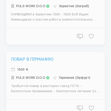
PULS WORK D.O.O
Хорватия (Загреб)
КАМЕНЩИКИ в Хорватию 1300 - 1600 EUR Ищем:
Каменщиков с опытом работы (самостоятельное
выполнение задач) Наличие необходимых навыков
для выполнения работы каменщика Желание и
стремление работать Кандидат находится и
работает на территории Хорватии год и больше ...
ПОВАР В ГЕРМАНИЮ
1500 €
PULS WORK D.O.O
Германия (Эрфурт)
Требуется повар в ресторан город ГОТА -
Бесплатное проживание; - Бесплатное питание 2х; -
Работа на прямого роботодателя; - Официальное
трудоустройство Зарпалата 1600 евро. 40ч в
неделю. ВАКАНСИЯ БЕСПЛАТНА. ТОЛЬКО ДЛЯ ЛЮДЕЙ