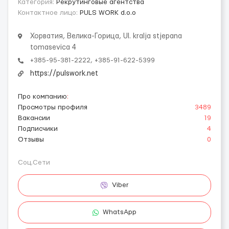
Категория:
Рекрутинговые агентства
Контактное лицо:
PULS WORK d.o.o
Хорватия, Велика-Горица, Ul. kralja stjepana
tomasevica 4
+385-95-381-2222, +385-91-622-5399
https://pulswork.net
Про компанию
:
Просмотры профиля
3489
Вакансии
19
Подписчики
4
Отзывы
0
Соц.Сети
Viber
WhatsApp