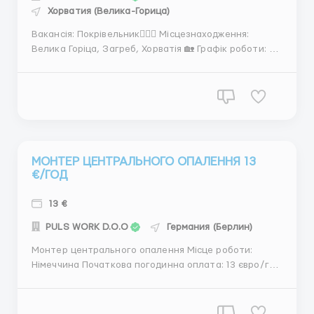
Хорватия (Велика-Горица)
Вакансія: Покрівельник👷🏻‍♂️ Місцезнаходження:
Велика Горіца, Загреб, Хорватія 🏡 Графік роботи: 8
годинний робочий день. З понеділка до п'ятниці.
Субота по домовленості. Неділя вихідний! Святкові
дні вихідні! 🗓 Оплата праці: Погодинна оплата 8 - 9
євро/год. 💶 Оплачувані святкові д...
МОНТЕР ЦЕНТРАЛЬНОГО ОПАЛЕННЯ 13
€/ГОД
13 €
PULS WORK D.O.O
Германия (Берлин)
Монтер центрального опалення Місце роботи:
Німеччина Початкова погодинна оплата: 13 євро/год
НЕТТО Умови працевлаштування: - Безкоштовне
комфортне житло для двох осіб в кімнаті зі всіма
зручностями. - Доїзд на роботу на службовому