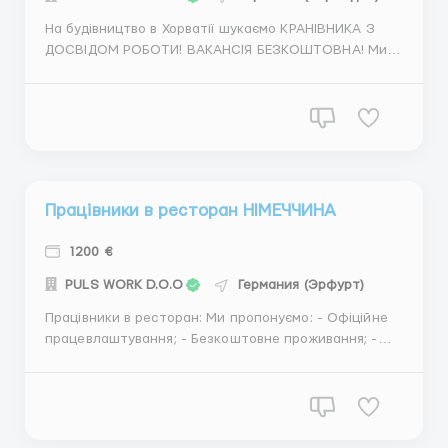
На будівництво в Хорватії шукаємо КРАНІВНИКА З
ДОСВІДОМ РОБОТИ! ВАКАНСІЯ БЕЗКОШТОВНА! Ми
пропонуємо: Офіційне працевлаштування Прямий
роботодавець 10 годинний робочий день Погодинна
оплата: 9 євро Надається житло та теплий обід на
робочому місці Роботи виконуютьс...
Працівники в ресторан НІМЕЧЧИНА
1200 €
PULS WORK D.O.O
Германия (Эрфурт)
Працівники в ресторан: Ми пропонуємо: - Офіційне
працевлаштування; - Безкоштовне проживання; -
Безкоштовне харчування на робочу місці; - 40-45
годинний робочий тиждень; Ми шукаємо: Кухар;
Помічника кухаря; Помічника офіціанта;
Посудомийник. Обов'язково з досвідом роб...