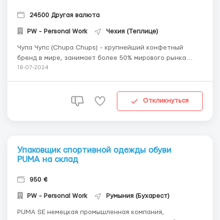
24500 Другая валюта
PW - Personal Work
Чехия (Теплице)
Чупа Чупс (Chupa Chups) - крупнейший конфетный
бренд в мире, занимает более 50% мирового рынка
леденцов. Сейчас идет набор сотрудников на упаковку
18-07-2024
и сортировку готовой продукции Заработная плата: В
месяц от 24500 крон Выплаты четко с 10 по 15 число
каждого месяца на банковскую карту ...
Откликнуться
Упаковщик спортивной одежды обуви
PUMA на склад
950 €
PW - Personal Work
Румыния (Бухарест)
PUMA SE немецкая промышленная компания,