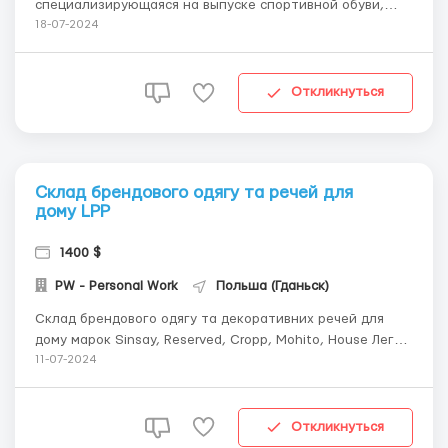
специализирующаяся на выпуске спортивной обуви,
одежды, инвентаря и парфюмерии под торговой маркой
18-07-2024
Puma. Сейчас идет набор новых сотрудников на
упаковку и сортировку одежды. Заработная плата: В
месяц 950 євро Выплаты четко с 10 по 15 числ...
Откликнуться
Склад брендового одягу та речей для
дому LPP
1400 $
PW - Personal Work
Польша (Гданьск)
Склад брендового одягу та декоративних речей для
дому марок Sinsay, Reserved, Cropp, Mohito, House Легка
робота на теплому складі одягу, не вимагає досвіду та
11-07-2024
знань! **КОРОТКО ПРО ОСНОВНЕ:** 💵 Заробітна плата
18-23,50 зл/год нетто; 💰 3800-5900 зл/міс нетто;
37000- 56000 грн; 850-1400 $; 📈 Роб...
Откликнуться