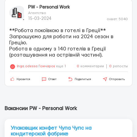
PW - Personal Work
Агентство
15-03-2024
охват: 5040
**Робота покоївкою в готелі в Греції**
Запрошуємо для роботи на 2024 сезон в
Грецію.
Робота в одному з 140 готелів в Греції
(розташування на острівній частині).
Inga.odessa Гончарова
еще
1
0
комментарии
0
репосты
Нравится
Ответ
Поделиться
Отправить
Вакансии PW - Personal Work
Упаковщик конфет Чупа Чупс на
кондитерской фабрике