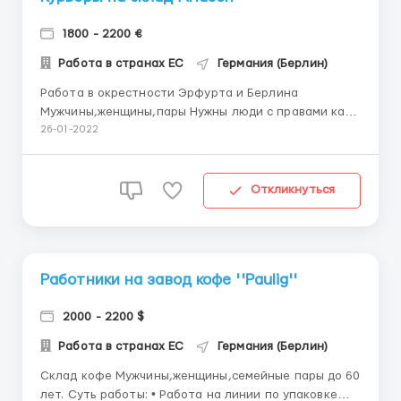
1800 - 2200 €
Работа в странах ЕС
Германия (Берлин)
Работа в окрестности Эрфурта и Берлина
Мужчины,женщины,пары Нужны люди с правами кат
В, которые умеют пользоваться навигатором и есть
26-01-2022
свой смартфон. Курьеры на склады Амазон ( вес
посылок максимум до 25 кг) Зарплата 8-10 евро час.
В месяц выходит 1800-2000 евро Смены по 8-10
Откликнуться
часов,...
Работники на завод кофе ''Paulig''
2000 - 2200 $
Работа в странах ЕС
Германия (Берлин)
Склад кофе Мужчины,женщины,семейные пары до 60
лет. Cуть работы: • Работа на линии по упаковке