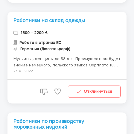
Работники на склад одежды
1800 - 2200 €
Работа в странах ЕС
Германия (Дюссельдорф)
Мужчины , женщины до 58 лет Преимуществом будет
знание немецкого, польского языков Зарплата 10
евро в час (брутто) График работы: по 8−10 часов, 5
26-01-2022
дней в неделю (в субботу можно выходить).
Обязанности: Прием товара. Сортировка по типу,
бренду. Сборка заказов, упаковка одежд...
Откликнуться
Работники по производству
мороженных изделий