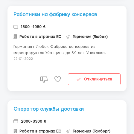
Работники на фабрику консервов
1500 -1980 €
Работа в странах ЕС
Германия (Любек)
Германия г Любек Фабрика консервов из
морепродуктов Женщины до 59 лет Упаковка,
стикеровка консервов с морепродуктами Ставка 9
26-01-2022
евро нетто в час График пн-птн(сб), 8-10 часов
Жилье предоставляется работодателем. По всем
интересующим вопросам опишите в Viber ...
Откликнуться
Оператор службы доставки
2800-3300 €
Работа в странах ЕС
Германия (Гамбург)