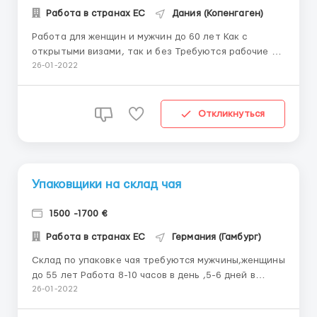
Работа в странах ЕС
Дания (Копенгаген)
Работа для женщин и мужчин до 60 лет Как с
открытыми визами, так и без Требуются рабочие на
овощной склад в Данию Чистка и упаковка сезонных
26-01-2022
овощей и ягод. ЗП 10 евро в час. Официально
рабочий день 8 часов , 5 дней в неделю, но есть
переработки. Жилье предоставляется
Откликнуться
работодателем ...
Упаковщики на склад чая
1500 -1700 €
Работа в странах ЕС
Германия (Гамбург)
Склад по упаковке чая требуются мужчины,женщины
до 55 лет Работа 8-10 часов в день ,5-6 дней в
неделю( возможна переработка) Оплата 9 евро в
26-01-2022
час нетто; Жильё 300 евро в месяц с зарплаты. В