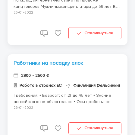
На склад интернет-магазина по продаже
канцтоваров Мужчины,женщины ,пары до 58 лет В
обязанности входит: • Сбор заказов по накладным. •
26-01-2022
Комплектация и упаковка. • Работа со сканером,
стикеровка График: • 10 часов. • 5 дней в неделю. •
Переработ...
Откликнуться
Работники на посадку елок
2300 - 2500 €
Работа в странах ЕС
Финляндия (Хельсинки)
Требования: • Возраст: от 21 до 45 лет • Знание
английского: не обязательно • Опыт работы: не
обязательно Обязанности: • Посадка елок • Посадка
26-01-2022
деревьев • Обработка грунта Зарплата: • 12-13 евро
в час График работы: • 5-6 дней в ...
Откликнуться