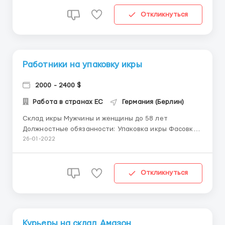
комнате по 3-5 человек. По всем интересующим
вопросам обращайтесь по телефону или пишите...
Откликнуться
Работники на упаковку икры
2000 - 2400 $
Работа в странах ЕС
Германия (Берлин)
Склад икры Мужчины и женщины до 58 лет
Должностные обязанности: Упаковка икры Фасовка
икры Клейка стикеров Подготовка продукции к
26-01-2022
отправке Условия: Работа 8-10 час/день, 5-6 дней в
неделю, Оплата 11 евро Проживание
предоставляется работодателем(оплата ком.услуг)
Откликнуться
По всем интер...
Курьеры на склад Амазон