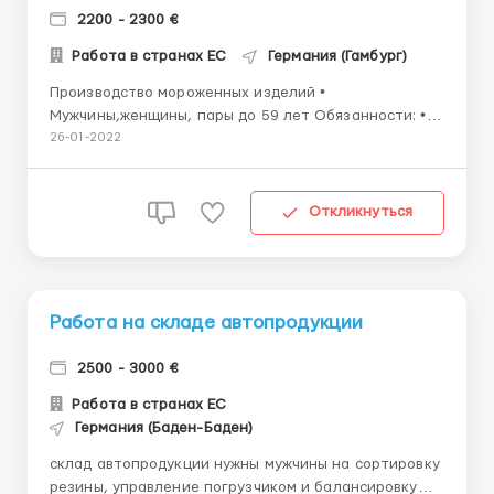
2200 - 2300 €
Работа в странах ЕС
Германия (Гамбург)
Производство мороженных изделий •
Мужчины,женщины, пары до 59 лет Обязанности: •
Работа в цеху, в котором производится мороженное
26-01-2022
разных форм,видов и вкусов,а также мороженное-
десерты. • Специализированные машины сами
наполняют стаканчики,пластиковые упаковки и
Откликнуться
другие форм...
Работа на складе автопродукции
2500 - 3000 €
Работа в странах ЕС
Германия (Баден-Баден)
склад автопродукции нужны мужчины на сортировку
резины, управление погрузчиком и балансировку