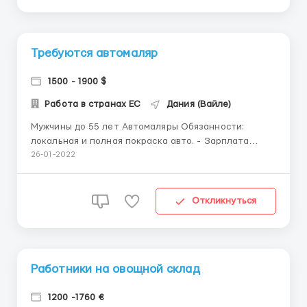
Требуются автомаляр
1500 - 1900 $
Работа в странах ЕС
Дания (Вайле)
Мужчины до 55 лет Автомаляры Обязанности:
локальная и полная покраска авто. - Зарплата
11евро в час. - Рабочий день 07.00-16.00,пн-сб
26-01-2022
Требования - Опыт работы - Рабочая форма. -
Желательно знание английского - Отсутствие
вредных привычек. - Авансы выдают Проезд на
Откликнуться
работу организовыв...
Работники на овощной склад
1200 -1760 €