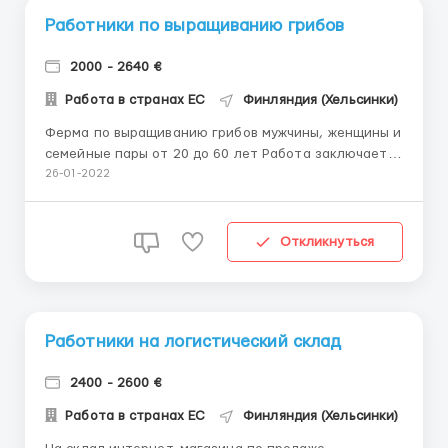
Работники по выращиванию грибов
2000 - 2640 €
Работа в странах ЕС
Финляндия (Хельсинки)
Ферма по выращиванию грибов мужчины, женщины и
семейные пары от 20 до 60 лет Работа заключается
в сортировке продукции с дальнейшей упаковкой и
26-01-2022
подготовкой к отгрузке. График: Работа 5/6 дней в
неделю, 8-10 часов Зарплата: 12,5 евро/час нетто.
Выплаты на карту 2 раза в месяц(аванс ...
Откликнуться
Работники на логистический склад
2400 - 2600 €
Работа в странах ЕС
Финляндия (Хельсинки)