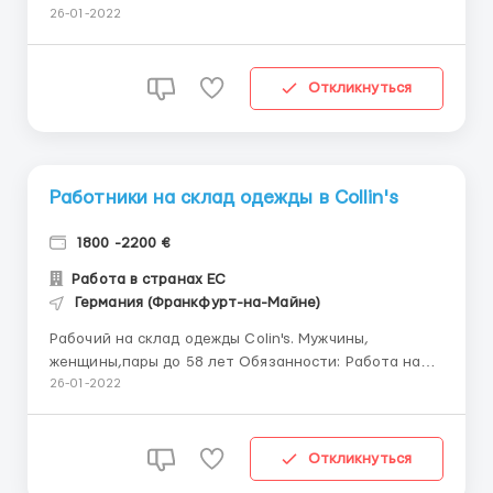
готовой продукции, • Отсортировка брака,а также
26-01-2022
контроль скорости работы линии. Заработная
плата: • 10 евро/час Условия: • Работа по 12 часов
(7:00-19:00). • 5-6 д...
Откликнуться
Работники на склад одежды в Collin's
1800 -2200 €
Работа в странах ЕС
Германия (Франкфурт-на-Майне)
Рабочий на склад одежды Colin's. Мужчины,
женщины,пары до 58 лет Обязанности: Работа на
сортировке и комплектации одежды Отбраковка
26-01-2022
продукции Упаковка и контроль качества Ставка: 9-
10 евро в час Условия работы: Рабочий день 8-10
часов; 5 дн/нед. Есть возможность перера...
Откликнуться