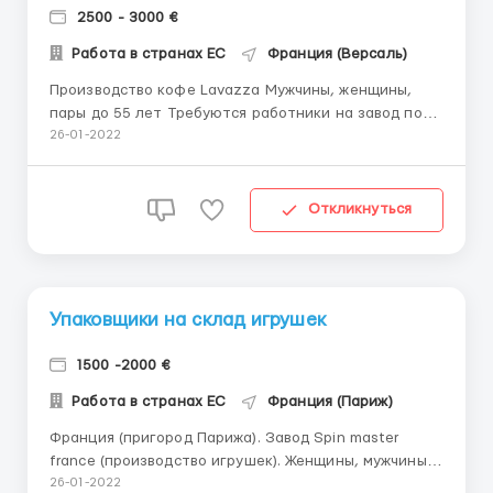
2500 - 3000 €
Работа в странах ЕС
Франция (Версаль)
Производство кофе Lavazza Мужчины, женщины,
пары до 55 лет Требуются работники на завод по
производству кофе «Lavazza» Рабочий график : 6
26-01-2022
дней в неделю по 8 часов, или 5 дней в неделю по
10 часов. Оплата труда : 12.6 евро час , при
переработке 14.6 евро /час брутто. ...
Откликнуться
Упаковщики на склад игрушек
1500 -2000 €
Работа в странах ЕС
Франция (Париж)
Франция (пригород Парижа). Завод Spin master
france (производство игрушек). Женщины, мужчины,
семейные пары до 60 лет Обязанности: сборка,
26-01-2022