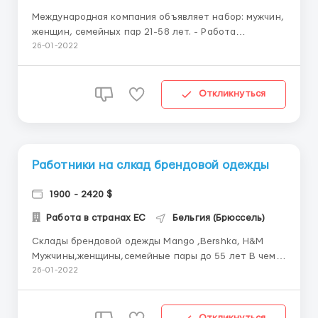
Международная компания объявляет набор: мужчин,
женщин, семейных пар 21-58 лет. - Работа
физически несложная. от 12 евро час Смены 8-12
26-01-2022
часов 5/2, 6/1 - воскресенье выходной. проживание
- тип "общежитие" 2-х, 4-х местные комнаты,
семейные пары поселяются отдельно дос...
Откликнуться
Работники на слкад брендовой одежды
1900 - 2420 $
Работа в странах ЕС
Бельгия (Брюссель)
Склады брендовой одежды Mango ,Bershka, H&M
Мужчины,женщины,семейные пары до 55 лет В чем
заключается работа -Упаковка -Сортировка
26-01-2022
-Работа на каре Зарплата от 11 евро /час работа 8-
10 часов,5 дней в неделю.Есть переработки жилье
за счет работодателя,по 2-3 человека в комнате ...