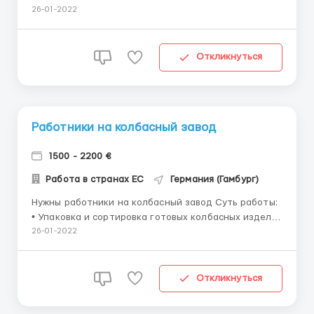
колёс Оплата 10-12 евро в час график 8 -12 часов ,5-
26-01-2022
6 дней в неделю жильё в отеле в 2 или 4-местных
номерах По всем интересующим вопросам
обращайтесь Viber, ...
Откликнуться
Работники на колбасный завод
1500 - 2200 €
Работа в странах ЕС
Германия (Гамбург)
Нужны работники на колбасный завод Суть работы:
• Упаковка и сортировка готовых колбасных изделий
• Женщины,мужчины,сем пары до 59 лет Зарплата: •
26-01-2022
10 евро в час (брутто), 8.5 чистыми (нетто) График: •
8-10 часов, • 5-6 дней в неделю Жильё: •
Предоставляет ра...
Откликнуться