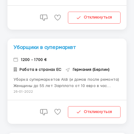
упаковка продукции. График работы: 8 -10 часов, 6
дней в неделю. Оплата:9 евро в час Жильё
предоставляется ( оплата за коммунальные )
Откликнуться
семейн...
Уборщики в супермаркет
1200 - 1700 €
Работа в странах ЕС
Германия (Берлин)
Уборка супермаркетов Aldi (и домов после ремонта)
Женщины до 55 лет Зарплата от 10 евро в час
Работа 8 часов пн-пт Оформление польским
26-01-2022
визам,биометрия Жильё предоставляет
работодатель бесплатно Питание за свой счет По
всем интересующим вопросам обращайтесь по
Откликнуться
телефону или ...