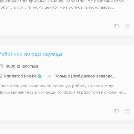
Приєднуйся до дружньої команди Randstad , та розпочни свою
роботу в логістичному центрі. Не пропустіть можливість
приєднатися до однієї з провідних компаній в індустрії моди, де на
ас чекає стабільна робота та безліч переваг! Наша пропозиція:
Ставка - 26,50 zł brutto\hПремія за відвідувані...
Работник склада одежды
3000 zł (злотых)
Randstad Polska
Польша (Любушское воеводство)
У вас есть решение найти хорошую работу в новом году?
Присоединяйтесь к команде Randstad! И работайте с нами на
современном складе одежды в городе: Nowa Niedrzwica (рядом с г.
rzów Wielkopolski). Мы предлагаем хорошие условия труда,
удобный и эластичный график и бесплатный транспорт и...