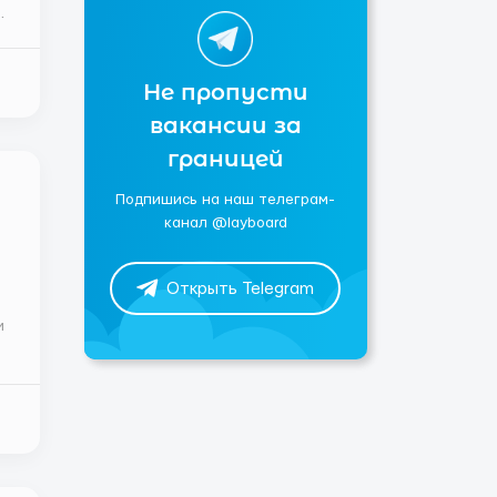
Не пропусти
вакансии за
границей
Подпишись на наш телеграм-
канал @layboard
Открыть Telegram
и