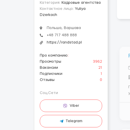
Категория:
Кадровые агентства
Контактное лицо:
Yuliya
Dzerkach
Польша, Варшава
+48 717 488 888
https://randstad.pl
Про компанию
:
Просмотры
3962
Вакансии
21
Подписчики
1
Отзывы
0
Соц.Сети
ун
м
Viber
Telegram