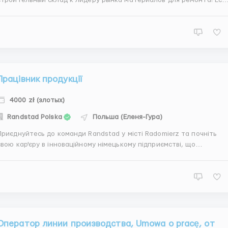
строительный склад к лидеру рынка материалов для ремонта! Если
вы ищете работу на складе, то это идеальная вакансия для вас, м
е требуем опыта работы, всему вас обучим. Присоединяйтесь к
нашей команде и получите стабильную рабо...
Працівник продукції
4000 zł (злотых)
Randstad Polska
Польша (Еленя-Гура)
Приєднуйтесь до команди Randstad у місті Radomierz та почніть
свою кар'єру в інноваційному німецькому підприємстві, що
спеціалізується на виробництві пластикових та металевих детале
ля автомобільної промисловості. Ми пропонуємо стабільне
працевлаштування та можливість працювати у комфортних...
Оператор линии производства, Umowa o pracę, от