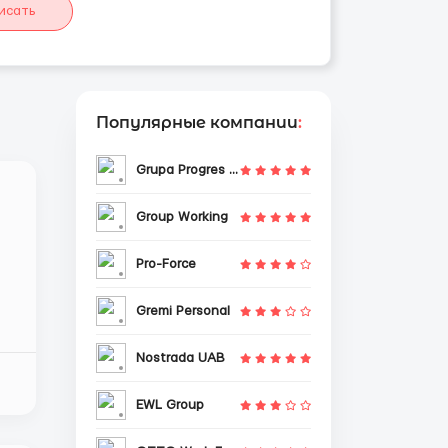
исать
Популярные компании
:
Grupa Progres Sp. z o.o.
Group Working
Pro-Force
Gremi Personal
Nostrada UAB
EWL Group