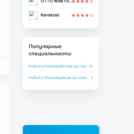
OTTO Work Force
Randstad
Популярные
специальности
:
.
Работа Разнорабочим за границей
15
→
Работа Упаковщиком за границей
2
→