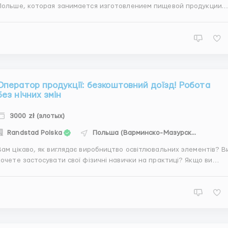
Польше, которая занимается изготовлением пищевой продукции.
Работа на производственной линии в городе Charzyno.Мы не
требуем опыта работы - всему обучит вас команда
проффесиональных лидеров! Если у вас есть санитарная книжка и
вы комфортно чув...
Оператор продукції: безкоштовний доїзд! Робота
без нічних змін
3000 zł (злотых)
Randstad Polska
Польша (Варминско-Мазурское воеводство)
Вам цікаво, як виглядає виробництво освітлювальних элементiв? В
хочете застосувати свої фізичні навички на практиці? Якщо ви
шукаєте стабільне працевлаштування, ми маємо відмінну
ропозицію від світового лідера в галузі світлотехніки. Це унікальна
нагода для вас! Досвід не обов'язковий &ndas...