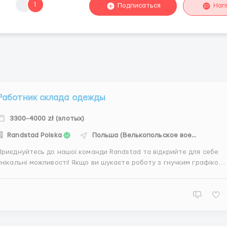
1
Подписаться
Нап
Работник склада одежды
3300-4000 zł (злотых)
Randstad Polska
Польша (Велькопольское воеводство)
Приєднуйтесь до нашої команди Randstad та відкрийте для себе
ікальні можливості! Якщо ви шукаєте роботу з гнучким графіком,
без нічних змін та безкоштовним транспортом з вашого міста, ми
аємо для вас захоплюючу пропозицію. Вам не потрібний досвід
роботи, щоб стати частиною нашої професійної...