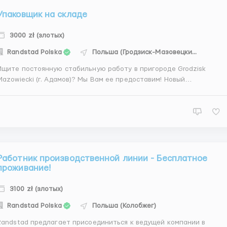
Упаковщик на складе
3000 zł (злотых)
Randstad Polska
Польша (Гродзиск-Мазовецкий)
Ищите постоянную стабильную работу в пригороде Grodzisk
azowiecki (г. Адамов)? Мы Вам ее предоставим! Новый
высокотехнологичный и автоматизированный логистический склад
У нас Вы получите помощь координатора на всех этапах работы и
комфортные условия проживания! На складепреобладает о...
Работник производственной линии - Бесплатное
проживание!
3100 zł (злотых)
Randstad Polska
Польша (Колобжег)
Randstad предлагает присоединиться к ведущей компании в