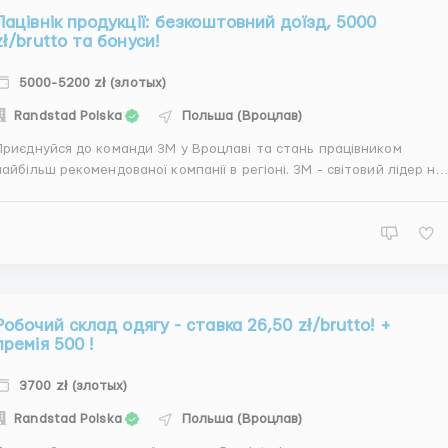
Пацiвнік продукції: безкоштовний доїзд, 5000
zł/brutto та бонуси!
5000-5200 zł (злотых)
Randstad Polska
Польша (Вроцлав)
Приєднуйся до команди 3М у Вроцлаві та стань працівником
айбільш рекомендованої компанії в регіоні. 3M - світовий лідер на
ринку медичних та промислових товарів (промисловість, безпека
та графіка, електроніка та енергетика, охорона здоров'я, споживч
товари). пропонуємо: Посада: Праців...
Робочий склад одягу - ставка 26,50 zł/brutto! +
премiя 500 !
3700 zł (злотых)
Randstad Polska
Польша (Вроцлав)