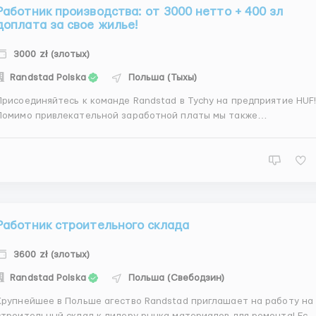
Работник производства: от 3000 нетто + 400 зл
доплата за свое жилье!
3000 zł (злотых)
Randstad Polska
Польша (Тыхы)
Присоединяйтесь к команде Randstad в Tychy на предприятие HUF
Помимо привлекательной заработной платы мы также
предоставляем доплату за свое жилье и вкусное питание. Не
ждите – воспользуйтесь этим предложением уже сегодня.
Производство занимается изготовлением мелких делателей,
замыкат...
Работник строительного склада
3600 zł (злотых)
Randstad Polska
Польша (Свебодзин)
Крупнейшее в Польше агество Randstad приглашает на работу на