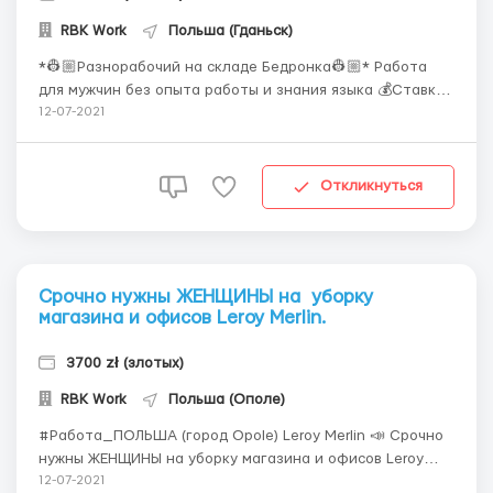
RBK Work
Польша (Гданьск)
*👷🏼‍Разнорабочий на складе Бедронка👷🏼‍* Работа
для мужчин без опыта работы и знания языка 💰Ставка
13,80 зл./час 🏘Место работы город Gdańsk ⏰График
12-07-2021
10-12 часов в день 🏡Жильё предоставляется
работодателем (200 зл. в мес. снимается за коммунал...
Откликнуться
Срочно нужны ЖЕНЩИНЫ на уборку
магазина и офисов Leroy Merlin.
3700 zł (злотых)
RBK Work
Польша (Ополе)
#Работа_ПОЛЬША (город Opole) Leroy Merlin 📣 Срочно
нужны ЖЕНЩИНЫ на уборку магазина и офисов Leroy
Merlin. 💰 Ставка 13,80 зл/час netto. 🕛 График: ПН-СБ,
12-07-2021