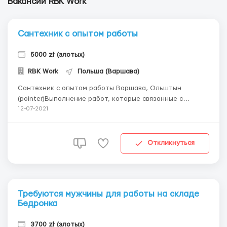
Вакансии RBK Work
Сантехник с опытом работы
5000 zł (злотых)
RBK Work
Польша (Варшава)
Cантехник с опытом работы Варшава, Ольштын
(pointer)Выполнение работ, которые связанные с
сантехникой, (pointer)прокладка труб,
12-07-2021
(pointer)скручивание, (pointer)монтаж умывальников,
унитазов, батарей отопления и вентиляции. ($)Оплата:
ставка 21 зл/час нетто, выплата 1 раз в месяц, аванс...
Откликнуться
Требуются мужчины для работы на складе
Бедронка
3700 zł (злотых)