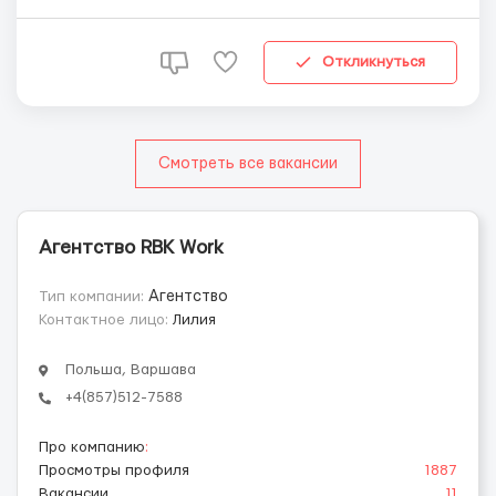
смены по 10,12 часов. 📄Подписывается Umowa zlecenia.
Зарплата 15-20 числа каждого месяца. 📌Компенсация
за жилье 150 зл/мес.abg rabota ...
Откликнуться
Смотреть все вакансии
Агентство RBK Work
Тип компании:
Агентство
Контактное лицо:
Лилия
Польша, Варшава
+4(857)512-7588
Про компанию
:
Просмотры профиля
1887
Вакансии
11