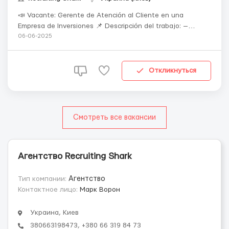
📣 Vacante: Gerente de Atención al Cliente en una
Empresa de Inversiones 📌 Descripción del trabajo: —
Comunicación inicial con clientes potenciales
06-06-2025
(chat/llamadas) — Presentación de servicios y beneficios
de la empresa — Recopilación de infor...
Откликнуться
Смотреть все вакансии
Агентство Recruiting Shark
Тип компании:
Агентство
Контактное лицо:
Марк Ворон
Украина, Киев
380663198473, +380 66 319 84 73