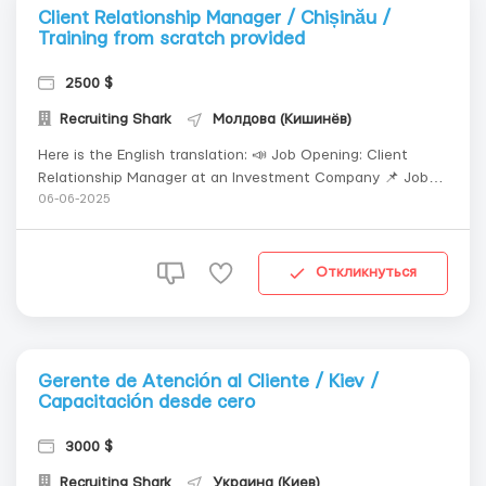
Client Relationship Manager / Chișinău /
Training from scratch provided
2500 $
Recruiting Shark
Молдова (Кишинёв)
Here is the English translation: 📣 Job Opening: Client
Relationship Manager at an Investment Company 📌 Job
Description: — Initial communication with potential clients
06-06-2025
(chat/calls) — Presenting the company’s services and
benefits — Collecting client information &mdas...
Откликнуться
Gerente de Atención al Cliente / Kiev /
Capacitación desde cero
3000 $
Recruiting Shark
Украина (Киев)