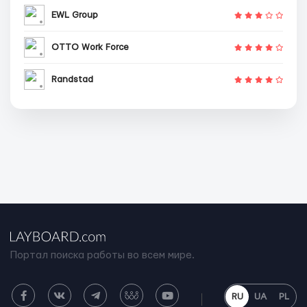
EWL Group
OTTO Work Force
Randstad
Портал поиска работы во всем мире.
RU
UA
PL