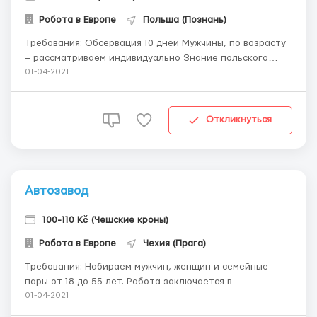
Робота в Европе
Польша (Познань)
Требования: Обсервация 10 дней Мужчины, по возрасту
– рассматриваем индивидуально Знание польского
языка: не требуется ОБЯЗАННОСТИ:НА СЕЙЧАС НАБОР
01-04-2021
ТОЛЬКО МУРАЖЕЙ. Нужны строители разнорабочие,
каменщики (муражи). Работа на постройке частных
коттеджей и многоквартирных жилых домов. ...
Откликнуться
Автозавод
100-110 Kč (Чешские кроны)
Робота в Европе
Чехия (Прага)
Требования: Набираем мужчин, женщин и семейные
пары от 18 до 55 лет. Работа заключается в
изготовлении запчастей, проверке качества, упаковке,
01-04-2021
шлифовке. Опыт не требуется. График работы по 8-12