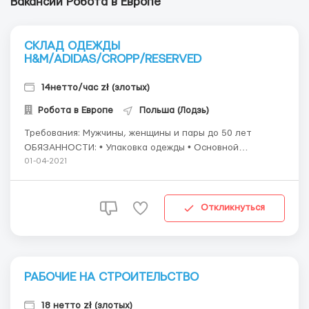
Вакансии Робота в Европе
СКЛАД ОДЕЖДЫ
H&M/ADIDAS/CROPP/RESERVED
14нетто/час zł (злотых)
Робота в Европе
Польша (Лодзь)
Требования: Мужчины, женщины и пары до 50 лет
ОБЯЗАННОСТИ: • Упаковка одежды • Основной
функционал: складирование коробок, сортировка,
01-04-2021
снятие магнитных клипс, сортировка одежды после
возврата, комплектация одежды на заказ и т.д. •
Плавная подготовка отправлений, пер...
Откликнуться
РАБОЧИЕ НА СТРОИТЕЛЬСТВО
18 нетто zł (злотых)