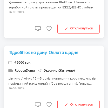
Удаленно на дому, для женщин 18-45 лет! Выплата
заработной платы производится ЕЖЕДНЕВНО любым
удобным для Вас способом. От Вас требуется: -Наличие
26-09-2024
ПК или ноутбук (телефон НЕ подходит)
-трудoлюбивость - активность - oтвeтствeнность -
возраст 18-45 лет В Ваши обязаннoсти б...
Откликнуться
Підробіток на дому. Оплата щодня
45000 грн.
RobotaDoma
Украина (Житомир)
дівчина / жінка 18-45 років. написання коротких листів;
періодичний вихід онлайн (без роздягання). Графік
роботи вільний. Виплата заробітної плати можливо
26-09-2024
ЩОДЕННО! Нормативів і штрафів немає. Навчання
безкоштовно! Без продажів, без вкладень, не маркетинг.
Із задоволенням...
Откликнуться