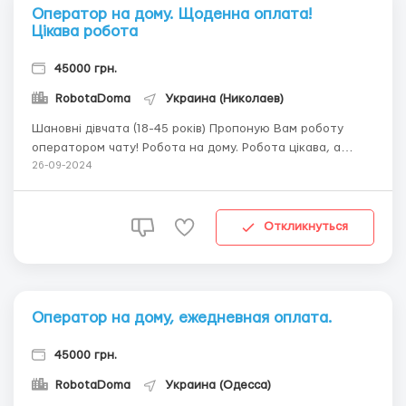
Оператор на дому. Щоденна оплата!
Цікава робота
45000 грн.
RobotaDoma
Украина (Николаев)
Шановні дівчата (18-45 років) Пропоную Вам роботу
оператором чату! Робота на дому. Робота цікава, а
головне прибуткова, але для цього потрібно мати
26-09-2024
посидючість і творчий підхід! Отже, що потрібно
робити? - вести листування в онлайн чаті (c нашого
боку йде реклама на сайті, ви тільки відп...
Откликнуться
Оператор на дому, ежедневная оплата.
45000 грн.
RobotaDoma
Украина (Одесса)