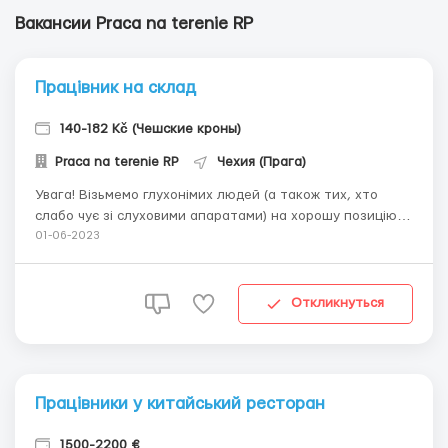
Вакансии Рraca na terenie RP
Працівник на склад
140-182 Kč (Чешские кроны)
Рraca na terenie RP
Чехия (Прага)
Увага! Візьмемо глухонімих людей (а також тих, хто
слабо чує зі слуховими апаратами) на хорошу позицію
Логістика Опис: Вивозити на візку з ярусами вже зібрані
01-06-2023
замовлення в пакетах і складати на полиці. Це не
пікери, не потрібно багато бігати складом На новий
роботизований прод. склад роглик у ...
Откликнуться
Працівники у китайський ресторан
1500-2200 €