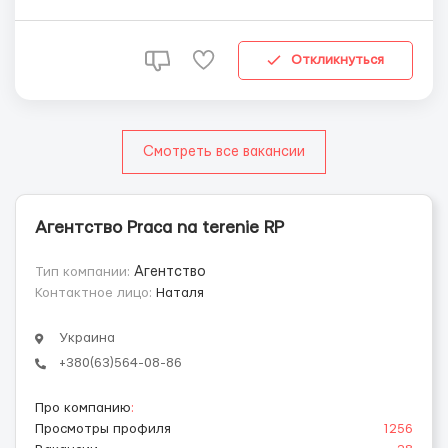
себе з кращого боку, може отримувати 1500-2000€
нетто; 🙋‍♂️🙋🏼‍♀️Беремо всіх, зі знаннями і без знань мови
до 5...
Откликнуться
Смотреть все вакансии
Агентство Рraca na terenie RP
Тип компании:
Агентство
Контактное лицо:
Наталя
Украина
+380(63)564-08-86
Про компанию
:
Просмотры профиля
1256