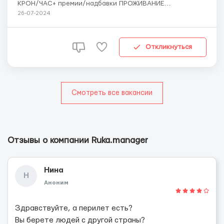
КРОН/ЧАС+ премии/надбавки ПРОЖИВАНИЕ
БЕСПЛАТНО!! ПИТАНИЕ НА ПРЕДПРИЯТИИ БЕСПЛАТНО!!
26-07-2024
ПРОЕЗД НА РАБОТУ БЕСПЛАТНО!! ГОРОД: Cheb (на
границе с Германией) НЕ ТРЕБУЮЩАЯ КВАЛИФИКАЦИИ
РАБОТА!! ПО ВСЕМ ВОПРОСАМ +38 067 361 31 ...
Откликнуться
Смотреть все вакансии
Отзывы о компании Ruka.manager
Нина
Н
Аноним
Здравствуйте, а перилет есть?
Вы берете людей с другой страны?