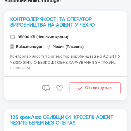
Вакансии Ruka.manager
КОНТРОЛЕР ЯКОСТІ ТА ОПЕРАТОР
ВИРОБНИЦТВА НА ADIENT У ЧЕХІЮ
35000 Kč (Чешские кроны)
Ruka.manager
Чехия (Пльзень)
Контролер якості та оператор виробництва на ADIENT У
ЧЕХІЮ ЖИТЛО БЕЗКОШТОВНЕ ХАРЧУВАННЯ ЗА РАХУНОК
ПІДПРИЄМСТВА ОПЛАТА 137 Крон/ Год РАЗОМ З
09-08-2024
ДОПЛАТАМИ ЗА PRACOVНІ HODINY(НАДНОРМОВІ)
РОБОТА ДЛЯ ВСІХ НЕ ПОТРЕБУЄ СПЕЦІАЛЬНОСТІ МІСТО:
Тахов (біля м. Пльзень) По всім питанням +3807...
Откликнуться
125 крон/час ОБИВЩИКИ КРЕСЕЛ!! ADIENT
ЧЕХИЯ; БЕРЕМ БЕЗ ОПЫТА!!