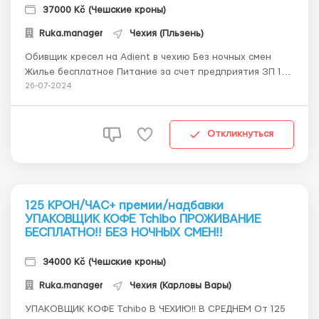
37000 Kč (Чешские кроны)
Ruka.manager
Чехия (Пльзень)
Обивщик кресел на Adient в чехию Без ночных смен
Жилье бесплатное Питание за счет предприятия ЗП 125
Крон в час вместе с доплатами за Pracovni Hodiny
26-07-2024
(Сверхурочные) Работа не тяжелая ГОРОД: Тахов(Возле
г. Пльзень) По всем вопросам +38 067 361 31 26 Telegram
Viber Влад Гр...
Откликнуться
125 КРОН/ЧАС+ премии/надбавки
УПАКОВЩИК КОФЕ Tchibo ПРОЖИВАНИЕ
БЕСПЛАТНО!! БЕЗ НОЧНЫХ СМЕН!!
34000 Kč (Чешские кроны)
Ruka.manager
Чехия (Карловы Вары)
УПАКОВЩИК КОФЕ Tchibo В ЧЕХИЮ!! В СРЕДНЕМ От 125