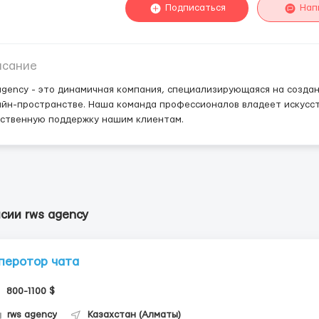
Подписаться
Нап
исание
agency - это динамичная компания, специализирующаяся на созда
йн-пространстве. Наша команда профессионалов владеет искусст
ественную поддержку нашим клиентам.
сии rws agency
перотор чата
800-1100 $
rws agency
Казахстан (Алматы)