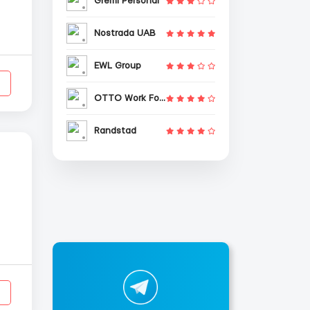
Gremi Personal
Nostrada UAB
EWL Group
OTTO Work Force
Randstad