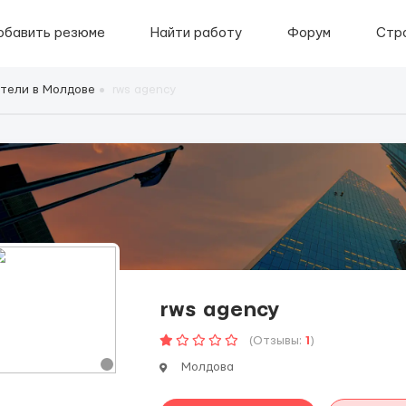
обавить резюме
Найти работу
Форум
Стр
тели в Молдове
rws agency
rws agency
(Отзывы:
1
)
Молдова