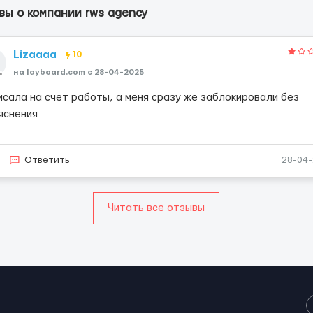
ы о компании rws agency
Lizaaaa
10
на layboard.com c 28-04-2025
исала на счет работы, а меня сразу же заблокировали без
яснения
Ответить
28-04
Читать все отзывы