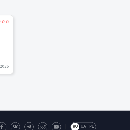
-2025
RU
UA
PL