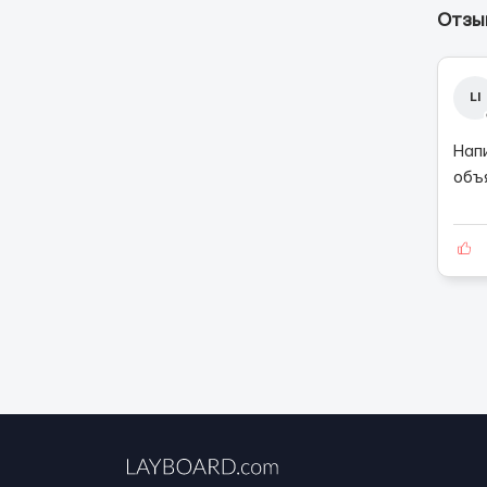
Отзыв
LI
Нап
объ