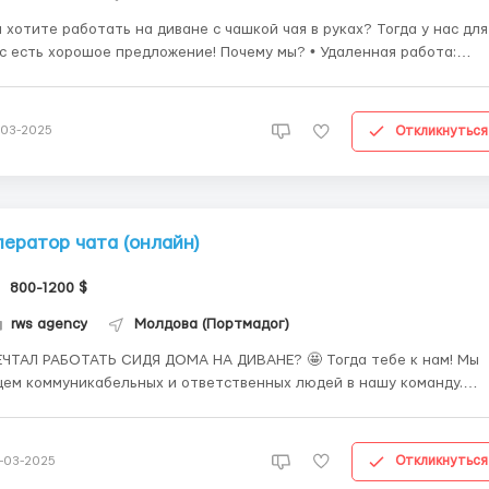
 хотите работать на диване с чашкой чая в руках? Тогда у нас для
есть хорошое предложение! Почему мы? • Удаленная работа:
ботай где угодно в мире. • Карьерный рост: Мы поможем тебе
звиваться и добиваться новых вершин. • Стабильная оплата:
рантированный доход и возмож...
Откликнуться
-03-2025
ператор чата (онлайн)
800-1200 $
rws agency
Молдова (Портмадог)
ТАЛ РАБОТАТЬ СИДЯ ДОМА НА ДИВАНЕ? 🤩 Тогда тебе к нам! Мы
ем коммуникабельных и ответственных людей в нашу команду.
У нас СТАБИЛЬНАЯ и ДОСТОЙНАЯ оплата 💵 Удаленная
рафик (6 выходных, которые вы сами выберите)
учение и помощь...
Откликнуться
-03-2025