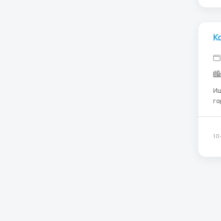
К
Ищем
га
ме
ос
вы
10