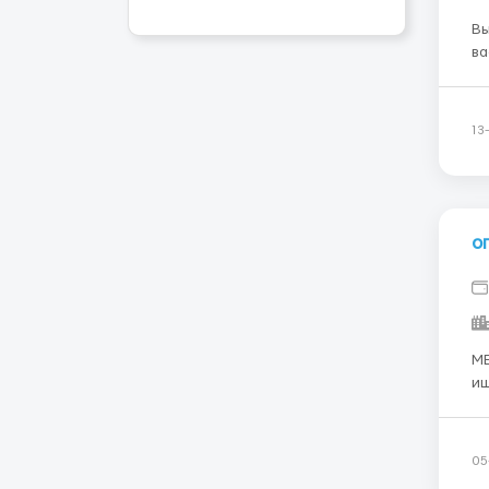
Вы
вас 
Ра
ра
Га
13
о
МЕЧ
ищ
Почему мы? 
работа Комфортный г
Об
05