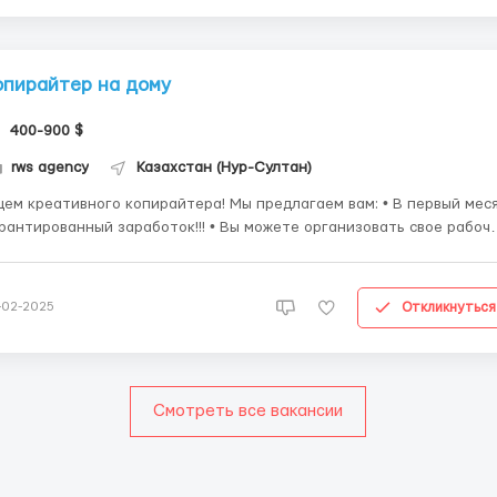
опирайтер на дому
400-900 $
rws agency
Казахстан (Нур-Султан)
 креативного копирайтера! Мы предлагаем вам: • В первый месяц
рантированный заработок!!! • Вы можете организовать свое рабоч
сто в удобной для вас локации. • Мы всегда готовы помочь вам
воиться и ответить на все вопросы. • Вы получите возможность са
бирать ...
Откликнуться
-02-2025
Смотреть все вакансии