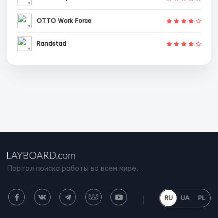
OTTO Work Force
Randstad
Портал поиска работы во всем мире.
RU
UA
PL