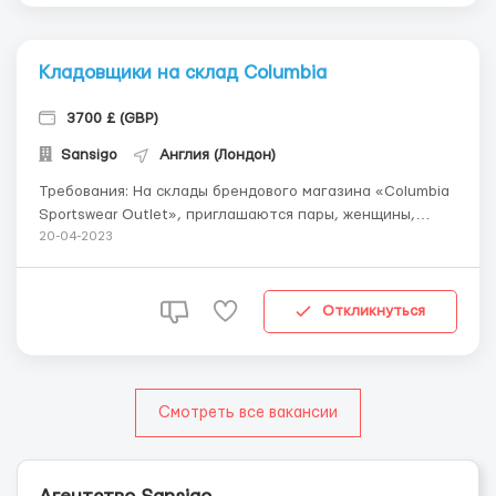
Кладовщики на склад Columbia
3700 £ (GBP)
Sansigo
Англия (Лондон)
Требования: На склады брендового магазина «Columbia
Sportswear Outlet», приглашаются пары, женщины,
мужчины до 60 лет. Обязанности: приём продукции;
20-04-2023
распаковка и предпродажная подготовка товара на
складе магазина; визуальная проверка товара на
отсутствие дефектов; ...
Откликнуться
Смотреть все вакансии