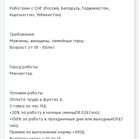
Работаем с СНГ (Россия, Беларусь,Таджикистан,
Кыргызстан, Узбекистан)
Требования:
Мужчины, женщины, семейные пары;
Возраст от 18 - 60лет.
Город работы:
Манчестер.
Условия работы:
Оплата труда в фунтах £;
Ставка за час 16£;
+20% за работу в ночные смены(18.52£/час);
+100% за работу в праздничные дни или выходные(31£/
час);
Премия за выполнение нормы +300£;
Выплаты четко с 10 по 15
...