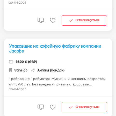
обязанности будет входить: -Сортировка крышек перед
20-04-2023
подачей их роботу. -Слежение за работой спец.
оборудования -Упаковка продукции в коробки и
отправка на погрузку. ...
Откликнуться
Упаковщик на кофейную фабрику компании
Jacobs
3600 £ (GBP)
Sansigo
Англия (Лондон)
Требования: Требуются: Мужчини и женщины возрастом
от 18-50 лет. Без вредных привычек, здоровые
ментально и физически, трудолюбивые и
20-04-2023
целеустремленные. Со знанием русского языка. 📍
Обязанности: Упаковка продукции; стикеровка; работа
со сканером Перебор качественных зерен от мусора ...
Откликнуться