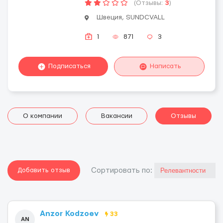
(Отзывы:
3
)
Швеция, SUNDCVALL
1
871
3
Подписаться
Написать
О компании
Вакансии
Отзывы
Добавить отзыв
Cортировать по:
Anzor Kodzoev
33
AN