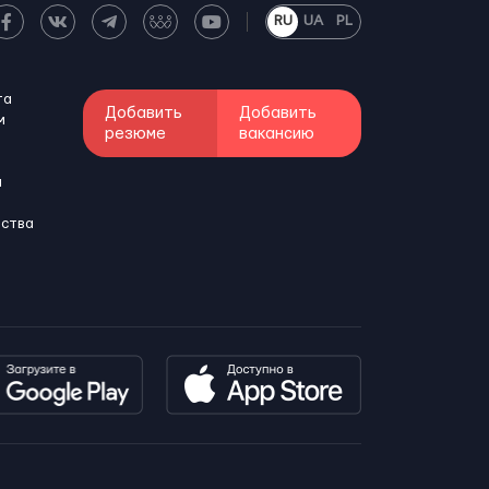
RU
UA
PL
та
Добавить
Добавить
м
резюме
вакансию
и
бства