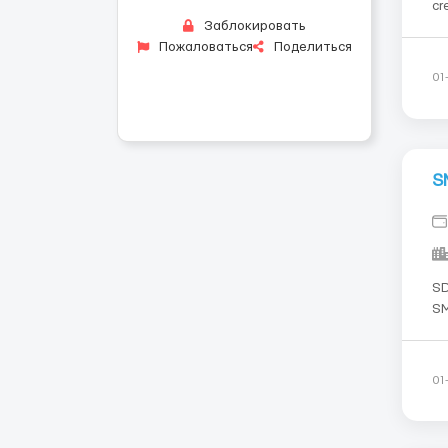
cr
Заблокировать
at
Пожаловаться
Поделиться
ma
ad
01
S
SDSV&Me
SM
au
im
in
01