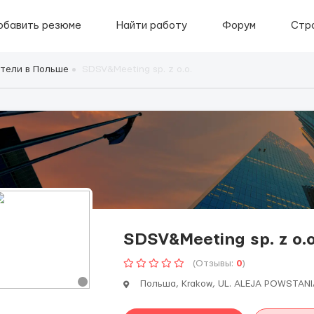
обавить резюме
Найти работу
Форум
Стр
тели в Польше
SDSV&Meeting sp. z o.o.
SDSV&Meeting sp. z o.o
(Отзывы:
0
)
Польша, Krakow, UL. ALEJA POWSTAN