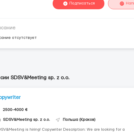
Подписаться
Нап
исание
сание отсутствует
сии SDSV&Meeting sp. z o.o.
opywriter
2500-4000 €
SDSV&Meeting sp. z o.o.
Польша (Краков)
eeting is hiring! Copywriter Description: We are looking for a