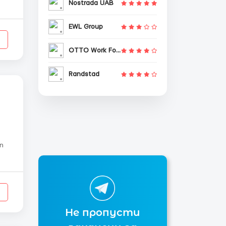
Nostrada UAB
EWL Group
OTTO Work Force
Randstad
Не пропусти