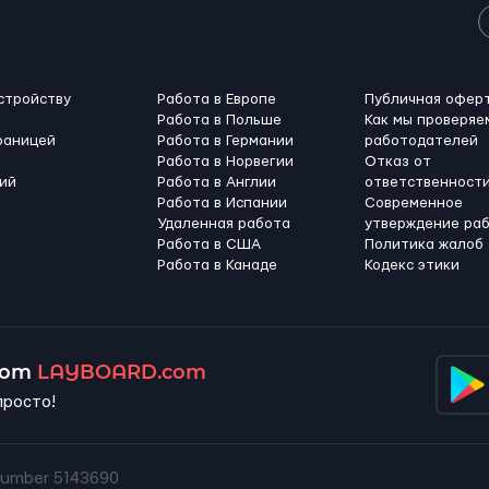
стройству
Работа в Европе
Публичная офер
Работа в Польше
Как мы проверяе
раницей
Работа в Германии
работодателей
Работа в Норвегии
Отказ от
ий
Работа в Англии
ответственност
Работа в Испании
Современное
Удаленная работа
утверждение ра
Работа в США
Политика жалоб
Работа в Канадe
Кодекс этики
 от
LAYBOARD.com
просто!
umber 5143690