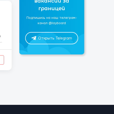
вакансии за
границей
Подпишись на наш телеграм-
канал @layboard
Открыть Telegram
h