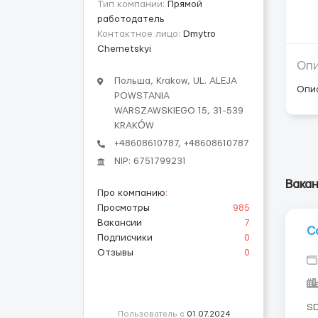
Тип компании:
Прямой
работодатель
Контактное лицо:
Dmytro
Chernetskyi
Оп
Польша, Krakow, UL. ALEJA
Опи
POWSTANIA
WARSZAWSKIEGO 15, 31-539
KRAKÓW
+48608610787, +48608610787
NIP: 6751799231
Вакан
Про компанию
:
Просмотры
985
Вакансии
7
C
Подписчики
0
Отзывы
0
SDSV&M
Пользователь с
01.07.2024