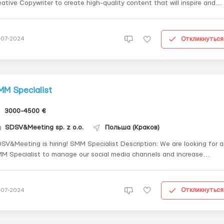
eative Copywriter to create high-quality content that will inspire and
tract our target audience. You will work on writing texts for various
rketing materials, including websites, blogs, social media, and
vertising ...
Откликнуться
-07-2024
MM Specialist
3000-4500 €
SDSV&Meeting sp. z o.o.
Польша (Краков)
eting is hiring! SMM Specialist Description: We are looking for an
M Specialist to manage our social media channels and increase
dience engagement. You will be responsible for developing and
plementing social media strategies to increase brand awareness and
teraction with the ...
Откликнуться
-07-2024