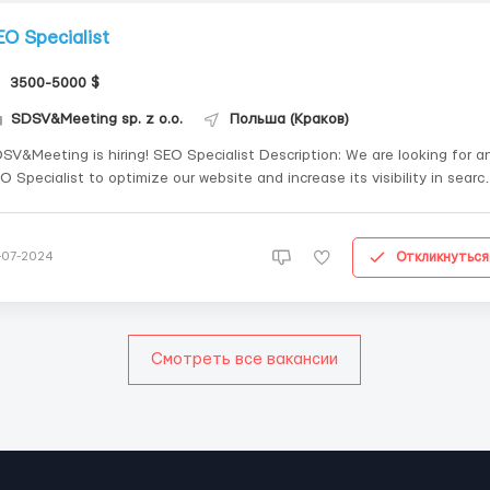
EO Specialist
3500-5000 $
SDSV&Meeting sp. z o.o.
Польша (Краков)
eting is hiring! SEO Specialist Description: We are looking for an
O Specialist to optimize our website and increase its visibility in searc
: • Higher education in marketing, IT, or related fields.
Minimum 3 years of experience as an SEO speci...
Откликнуться
-07-2024
Смотреть все вакансии