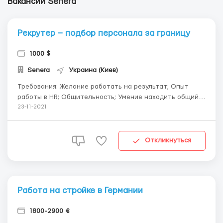
Вакансии Senera
Рекрутер – подбор персонала за границу
1000 $
Senera
Украина (Киев)
Требования: Желание работать на результат; Опыт
работы в HR; Общительность; Умение находить общий
язык с разными людьми. Возраст не имеет значение,
23-11-2021
главное – желание хорошо зарабатывать. Условия
работы: Зарплата – без ограничений. Вы получаете
оплату з...
Откликнуться
Работа на стройке в Германии
1800-2900 €