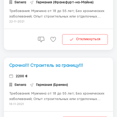
Senera
Германия (Франкфурт-на-Майне)
Требования: Мужчина от 18 до 55 лет; Без хронических
заболеваний; Опыт строительных или отделочных
работ; Хорошая физическая форма. Условия работы:
22-11-2021
Зарплата – от отработанных часов Зарплата в месяц —
1800-2900 Евро. Комфортные условия проживания
недалеко от...
Откликнуться
Срочно!!! Строитель за границу!!!
2200 €
Senera
Германия (Бремен)
Требования: Мужчина от 18 до 55 лет; Без хронических
заболеваний; Опыт строительных или отделочных
работ; Хорошая физическая форма. Условия работы:
16-11-2021
Зарплата – от отработанных часов Зарплата в месяц —
2000-3000 Евро. Комфортные условия проживання