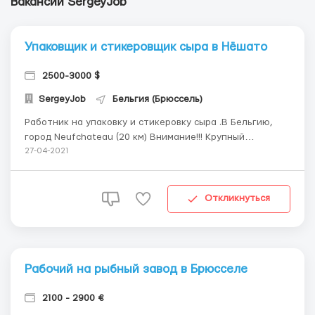
Вакансии SergeyJob
Упаковщик и стикеровщик сыра в Нёшато
2500-3000 $
SergeyJob
Бельгия (Брюссель)
Работник на упаковку и стикеровку сыра .В Бельгию,
город Neufchateau (20 км) Внимание!!! Крупный
сырзавод приглашает на работу сотрудников для
27-04-2021
работы в новом цеху по производству плавленого сыра
Работа не трудная и не требует специальных навыков,
но нацелена на внимательных и сосредоточенных в де...
Откликнуться
Рабочий на рыбный завод в Брюсселе
2100 - 2900 €