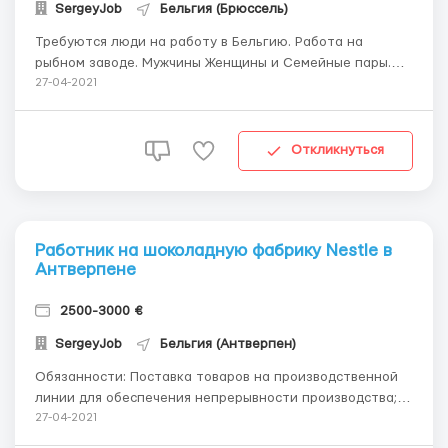
SergeyJob
Бельгия (Брюссель)
Требуются люди на работу в Бельгию. Работа на
рыбном заводе. Мужчины Женщины и Семейные пары.
Зарплата 10 € нетто, 6 дней в неделю. График: с 07:00
27-04-2021
утра. Количество рабочих часов минимум 9-10 максимум
12 в день. Зарплата минимум 2100€ нетто. Жильё
бесплатно, в комнате п...
Откликнуться
Работник на шоколадную фабрику Nеstle в
Антверпене
2500-3000 €
SergeyJob
Бельгия (Антверпен)
Обязанности: Поставка товаров на производственной
линии для обеспечения непрерывности производства;
Упаковка и сортировка готовой продукции; Контроль
27-04-2021
качества готовой продукции Физически сложной