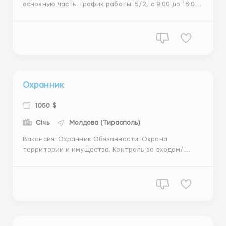
основную часть. График работы: 5/2, с 9:00 до 18:00.
Обязанности: Создание цветочных композиций и
букетов. Уход за цветами и поддержание их
свежести. Консультирование клиентов и помощь в
выборе. Поддержание порядка в рабочей...
Охранник
1050 $
Січь
Молдова (Тирасполь)
Вакансия: Охранник Обязанности: Охрана
территории и имущества. Контроль за входом/
выходом. Обход территории, составление отчетов.
Требования: Ответственность, внимательность.
Отсутствие судимости. Готовность работать в
сменах. Условия: Официальное трудоустройст...