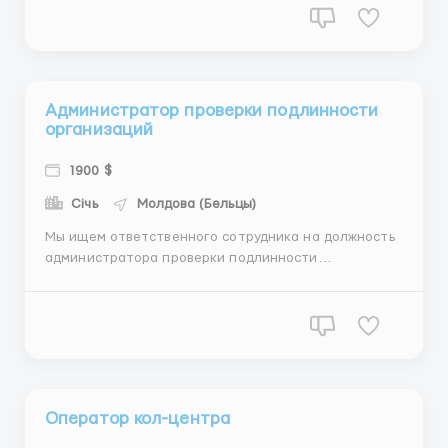
надаємо, навчання проводимо. Основні обов’язки: –
Опрацювання запитів від заці...
Администратор проверки подлинности
организаций
1900 $
Січь
Молдова (Бельцы)
Мы ищем ответственного сотрудника на должность
администратора проверки подлинности
организаций. Опыт работы не обязателен — мы
предоставляем обучение для быстрого старта.
Работа в Украине с отличными условиями:
оплачиваем дорогу, предоставляем бесплатное
жильё и поддержку на всех этапах. Ус...
Оператор кол-центра