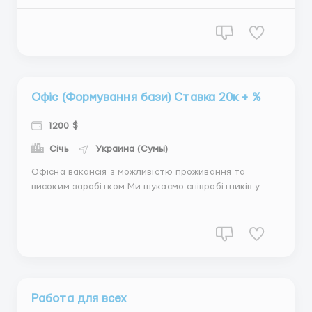
подходит для тех, кто рассматривает варианты
заработка за границей. Мы предоставляем всё
необходимое для комфортного старта —
оплачиваем дорогу, предоставляем бесплатное
жильё и обучаем с нуля. Условия рабо...
Офіс (Формування бази) Ставка 20к + %
1200 $
Січь
Украина (Сумы)
Офісна вакансія з можливістю проживання та
високим заробітком Ми шукаємо співробітників у
дружній офіс з уже сформованою клієнтською
базою. Робота підходить для тих, хто хоче
стабільності та фінансового росту. Ваші завдання: –
Робота з клієнтами, які вже залишили заявки –
Внесенн...
Работа для всех