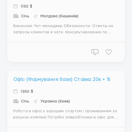
1150 $
Січь
Молдова (Кишинёв)
Вакансия: Чат-менеджер Обязанности: Ответы на
запросы клиентов в чате. Консультирование по
продуктам и услугам. Требования: Хорошие
коммуникативные навыки. Уверенное владение ПК.
Условия: Гибкий график. Конкурентная зарплата.
...
Офіс (Формування бази) Ставка 20к + %
1350 $
Січь
Украина (Киев)
Робота в офісі з хорошим стартом і проживанням за
рахунок компанії Потрібні співробітники в офіс для
роботи з клієнтами, які вже виявили інтерес до
продукту. Усе організовано — база є, інструменти