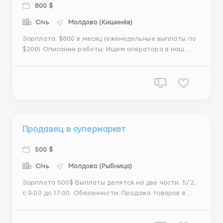
800 $
Січь
Молдова (Кишинёв)
Зарплата: $800 в месяц (еженедельные выплаты по
$200) Описание работы: Ищем оператора в наш
кол-центр для работы с клиентами по телефону.
Если ты коммуникабельный, быстро обучаешься и
нацелен на результат, эта вакансия для тебя!
Обязанности: Прием входящих звонков и
консультирование клие...
Продавец в супермаркет
500 $
Січь
Молдова (Рыбница)
Зарплата 500$ Выплаты делятся на две части. 5/2,
с 9:00 до 17:00. Обязанности: Продажа товаров в
супермаркете. Консультирование покупателей по
продукции. Поддержание порядка на рабочем месте