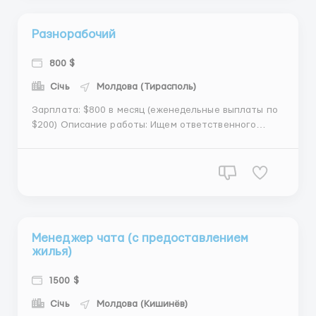
Разнорабочий
800 $
Січь
Молдова (Тирасполь)
Зарплата: $800 в месяц (еженедельные выплаты по
$200) Описание работы: Ищем ответственного
разнорабочего для выполнения различных задач на
объекте. Работа подойдет тем, кто готов к
физическим нагрузкам и заинтересован в
стабильных выплатах. Обязанности: Выполнение
общих строительных и по...
Менеджер чата (с предоставлением
жилья)
1500 $
Січь
Молдова (Кишинёв)