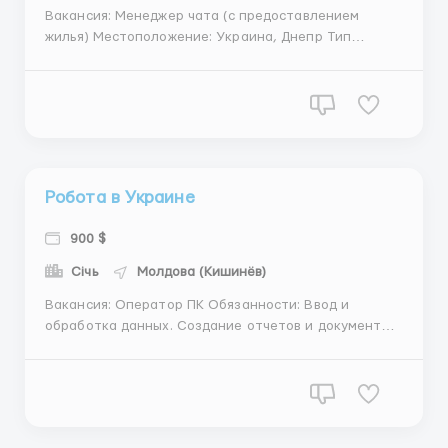
Вакансия: Менеджер чата (с предоставлением
жилья) Местоположение: Украина, Днепр Тип
занятости: Полная занятость Что мы предлагаем:
Бесплатное жильё для иногородних. Компенсация
стоимости переезда. Ставка $400 + бонусы (%).
Еженедельные выплаты: На начальном этапе
специалист...
Робота в Украине
900 $
Січь
Молдова (Кишинёв)
Вакансия: Оператор ПК Обязанности: Ввод и
обработка данных. Создание отчетов и документов.
Работа с электронными письмами и документацией.
Требования: Уверенное владение ПК (Word, Excel).
Внимательность, ответственность. Опыт работы с
базами данных — плюс. Усло...