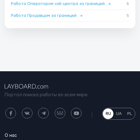
Работа Оператором call-центра за границей
→
6
Работа Продавцом за границей
→
5
Портал поиска работы во всем мире.
RU
UA
PL
О нас