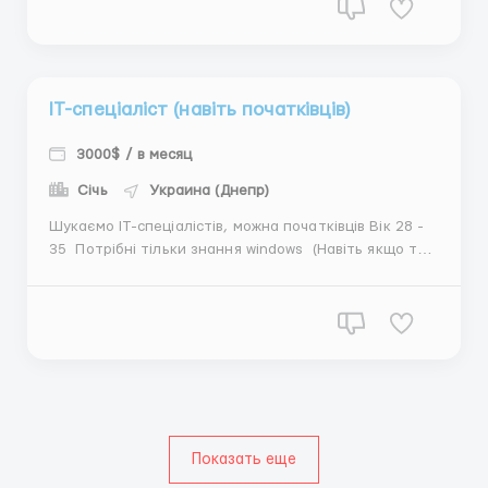
и в торговом зале. Требования: Ответственность и
доброжелательность. Жел...
ІТ-спеціаліст (навіть початківців)
3000$ / в месяц
Січь
Украина (Днепр)
Шукаємо ІТ-спеціалістів, можна початківців Вік 28 -
35 Потрібні тільки знання windows (Навіть якщо ти
вмієш тільки його перевстановити — підходиш)
Чудовий варіант для початку своєї кар'єри, всьому
навчаємо. Для початківців надаємо ставку 300$ в
тиждень на перший, стажуваль...
Показать еще