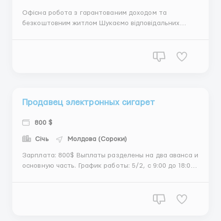
Офісна робота з гарантованим доходом та
безкоштовним житлом Шукаємо відповідальних
співробітників для роботи з клієнтами, які вже
зацікавлені у наших послугах. Від вас — тільки
робота з теплою базою, жодних холодних дзвінків.
Обов’язки: – Обробка клієнтських заявок – ...
Продавец электронных сигарет
800 $
Січь
Молдова (Сороки)
Зарплата: 800$ Выплаты разделены на два аванса и
основную часть. График работы: 5/2, с 9:00 до 18:00.
Обязанности: Консультирование клиентов по
ассортименту электронных сигарет и аксессуаров.
Продажа и оформление заказов. Поддержание
порядка в торговой зоне. Треб...