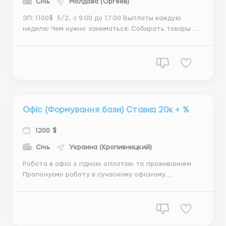
Січь
Молдова (Оргеев)
ЗП: 1100$ 5/2, с 9:00 до 17:00 Выплаты каждую
неделю Чем нужно заниматься: Собирать товары по
заявкам. Упаковывать и готовить заказы к отправке.
Следить за порядком на рабочем месте. Что
требуется от вас: Ответственный подход к работе.
Аккуратность и внимательн...
Офіс (Формування бази) Ставка 20к + %
1200 $
Січь
Украина (Кропивницкий)
Робота в офісі з гідною оплатою та проживанням
Пропонуємо роботу в сучасному офісному
середовищі з чіткими завданнями та стабільним
доходом. Працюємо лише з клієнтами, які вже
виявили інтерес — жодного спаму чи холодних
дзвінків. Ваші обов’язки: – Опрацювання вхідних