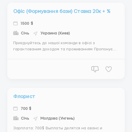
Офіс (Формування бази) Ставка 20к + %
1500 $
Січь
Украина (Киев)
Приєднуйтесь до нашої команди в офісі з
гарантованим доходом та проживанням Пропонуємо
роботу з теплою клієнтською базою — без холодних
дзвінків і пошуку нових клієнтів. Ваші обов’язки: –
Обробка вже наявних клієнтських заявок – Ведення
та підтримка бази клієнтів &nd...
Флорист
700 $
Січь
Молдова (Унгень)
Зарплата: 700$ Выплаты делятся на аванс и