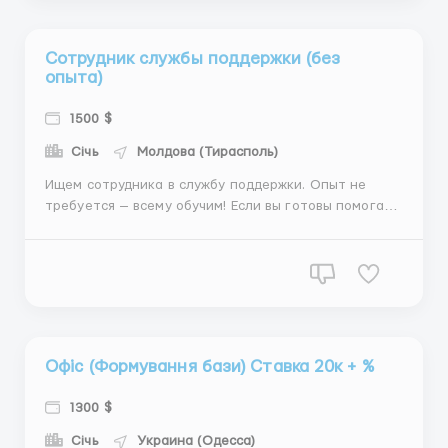
заявок ...
Сотрудник службы поддержки (без
опыта)
1500 $
Січь
Молдова (Тирасполь)
Ищем сотрудника в службу поддержки. Опыт не
требуется — всему обучим! Если вы готовы помогать
людям и работать с компьютером, эта вакансия для
вас. Условия работы: График: 5 дней в неделю, с 9:00
до 17:00 Заработная плата: от 1500$ Комфортное
рабочее место и поддержка наставников ...
Офіс (Формування бази) Ставка 20к + %
1300 $
Січь
Украина (Одесса)