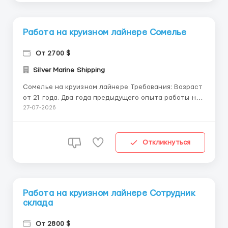
Работа на круизном лайнере Сомелье
От 2700 $
Silver Marine Shipping
Сомелье на круизном лайнере Требования: Возраст
от 21 года. Два года предыдущего опыта работы на
схожей позиции или круизном судне. Предыдущий
27-07-2026
опыт в продажах вин, знания сортов и категорий
вин, истории вин. Английский язык: разговорный
уровень. Сведения о вакансии: Контракт: 6-9
Откликнуться
месяцев...
Работа на круизном лайнере Сотрудник
склада
От 2800 $