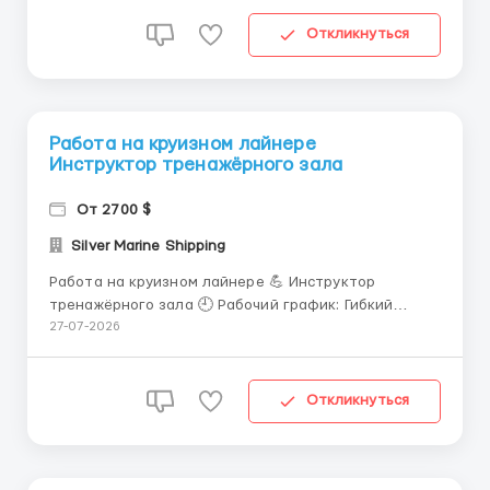
наименованию. Полировка посуды, столового
серебра до блеска, поддержание высокого
Откликнуться
стандарта чистоты. Соблюдение строгих норм г...
Работа на круизном лайнере
Инструктор тренажёрного зала
От 2700 $
Silver Marine Shipping
Работа на круизном лайнере 💪 Инструктор
тренажёрного зала 🕘 Рабочий график: Гибкий
график, адаптированный к то особенностям
27-07-2026
круизного рейса, 8-10 часовой рабочий день, 7 дней
в неделю. Работа в море с контрактом от 6 месяцев.
🧬 Обязанности: Проведение индивидуальных и
Откликнуться
групповых тренировок дл...