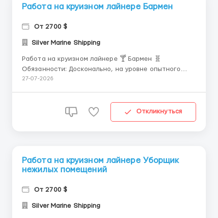
Работа на круизном лайнере Бармен
От 2700 $
Silver Marine Shipping
Работа на круизном лайнере 🍸 Бармен 🧬
Обязанности: Досконально, на уровне опытного
официанта, разбираться в меню и быть готовым
27-07-2026
порекомендовать гостю напитки. ⚙ Требования: От
21 до 55 лет. Безупречный внешний вид. Трудолюбие
и высокая работоспособность.
Откликнуться
Стрессоустойчивость, способность эф...
Работа на круизном лайнере Уборщик
нежилых помещений
От 2700 $
Silver Marine Shipping