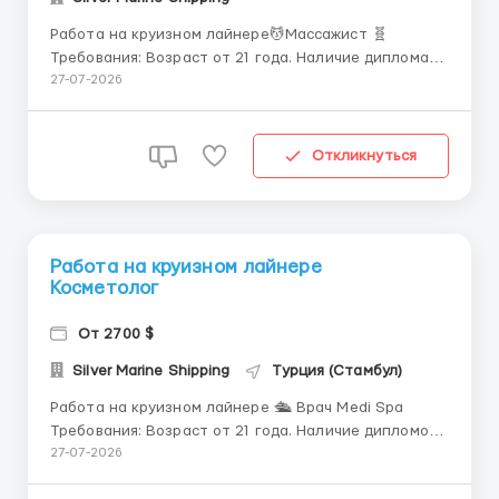
Работа на круизном лайнере💆Массажист 🧬
Требования: Возраст от 21 года. Наличие диплома/
сертификата массажиста. Знать топографическую
27-07-2026
анатомию, а также нормальную и патологическую
физиологию человека. Знать технику массажа и
уметь применять различные его техники. Знать
Откликнуться
клинические симптомы за...
Работа на круизном лайнере
Косметолог
От 2700 $
Silver Marine Shipping
Турция (Стамбул)
Работа на круизном лайнере 🛳️ Врач Medi Spa
Требования: Возраст от 21 года. Наличие дипломов,
сертификатов в области косметологии, медицины.
27-07-2026
Знание: Средство от морщин. Диспорт. Лечение