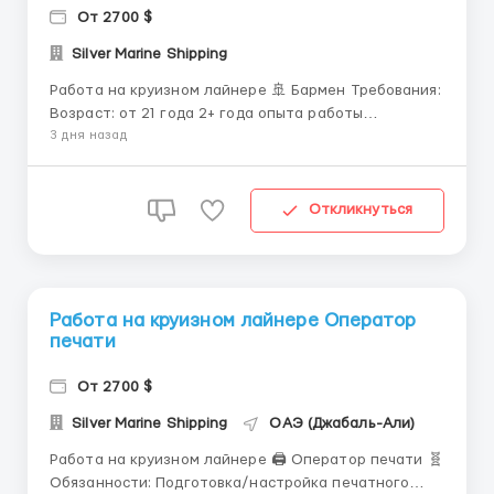
От 2700 $
Silver Marine Shipping
Работа на круизном лайнере 🚢 Бармен Требования:
Возраст: от 21 года 2+ года опыта работы
барменом, предпочтительно в ресторане 4-5*,
3 дня назад
отеле и т.д. Знание различных марок и качества
ликеров, пива и вин. Знание кассовых аппаратов и/
или связанных с ними компьютерных систем
Откликнуться
(keeper). Знания о мет...
Работа на круизном лайнере Оператор
печати
От 2700 $
Silver Marine Shipping
ОАЭ (Джабаль-Али)
Работа на круизном лайнере 🖨 Оператор печати 🧬
Обязанности: Подготовка/настройка печатного