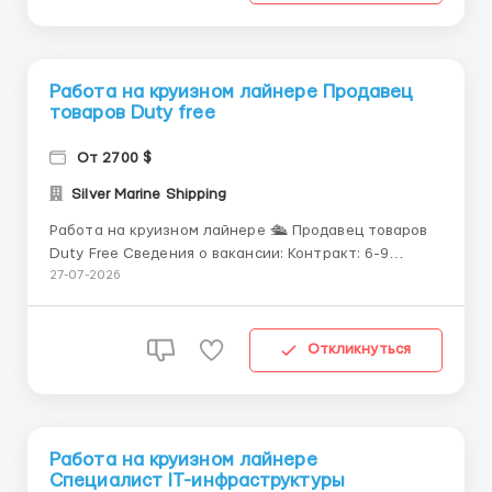
методов уборки, требований и использовани...
Работа на круизном лайнере Продавец
товаров Duty free
От 2700 $
Silver Marine Shipping
Работа на круизном лайнере 🛳️ Продавец товаров
Duty Free Сведения о вакансии: Контракт: 6-9
месяцев. Отпуск: 2 месяца. Заработная плата:
27-07-2026
фиксированная зарплата по контракту 2400$ +
бонус от продаж. Ежемесячный доход может
варьироваться в зависимости от месяца, маршрута
Откликнуться
судна, сезона и качества...
Работа на круизном лайнере
Специалист IT-инфраструктуры