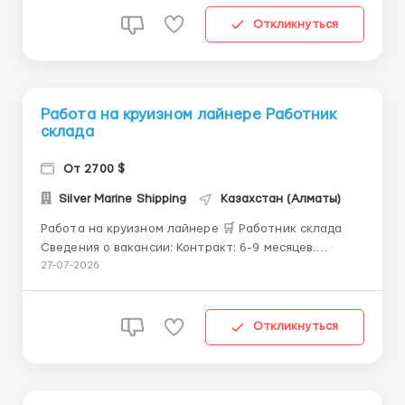
дермальными наполнителями Restylane.
Микронидлинг процедуры. Безоперационное
Откликнуться
уменьшение жира. CoolScul...
Работа на круизном лайнере Работник
склада
От 2700 $
Silver Marine Shipping
Казахстан (Алматы)
Работа на круизном лайнере 🛒 Работник склада
Сведения о вакансии: Контракт: 6-9 месяцев.
Отпуск: 2 месяца. Заработная плата:
27-07-2026
фиксированная зарплата по контракту 2700$/мес +
бонусы. Ежемесячный доход может варьироваться в
зависимости от размера рабочего места, маршрута
Откликнуться
судна, сезона. Условия р...