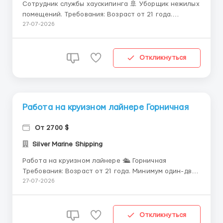
Сотрудник службы хаускипинга 🚢 Уборщик нежилых
помещений. Требования: Возраст от 21 года.
Минимум один год предыдущего опыта работы в
27-07-2026
уборке, предпочтительно в отеле 4-5*. Знание
соответствующих методов уборки, требований и
использования. оборудования. Знания в химической
Откликнуться
обработке. Сведен...
Работа на круизном лайнере Горничная
От 2700 $
Silver Marine Shipping
Работа на круизном лайнере 🛳️ Горничная
Требования: Возраст от 21 года. Минимум один-два
года предыдущего опыта работы в уборке,
27-07-2026
предпочтительно в отеле 4-5* или
соответствующий опыт на аналогичной должности
на круизных лайнерах. Знание соответствующих
Откликнуться