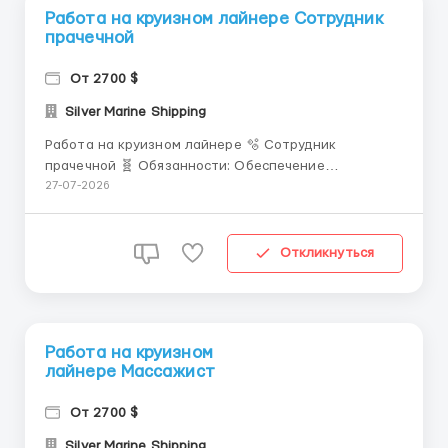
Работа на круизном лайнере Сотрудник
прачечной
От 2700 $
Silver Marine Shipping
Работа на круизном лайнере 🫧 Сотрудник
прачечной 🧬 Обязанности: Обеспечение
качественной стирки, глажения белья для
27-07-2026
пассажиров и экипажа. Маркировка, сортировка и
упаковка белья/вещей членов экипажа и
отдыхающих. Подготовка и выдача белья согласно
Откликнуться
расписанию и требованиям. Поддержание чистоты ...
Работа на круизном
лайнере Массажист
От 2700 $
Silver Marine Shipping