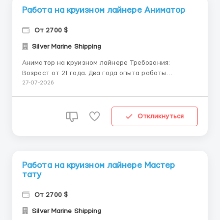
Работа на круизном лайнере Аниматор
От 2700 $
Silver Marine Shipping
Аниматор на круизном лайнере Требования:
Возраст от 21 года. Два года опыта работы
мастером церемоний или профессиональных
27-07-2026
развлечений (театр, музыка, танцы, комедии и т.д.),
опыт работы на курортах, круизных линиях, или
сфере развлечений. Опыт работы с микрофоном.
Откликнуться
Предпочтительно умение дав...
Работа на круизном лайнере Мастер
тату
От 2700 $
Silver Marine Shipping