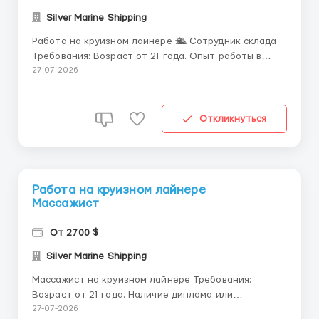
Silver Marine Shipping
Работа на круизном лайнере 🛳️ Сотрудник склада
Требования: Возраст от 21 года. Опыт работы в
качестве кладовщика в крупных отелях или
27-07-2026
предприятиях с большим объемом складских
операций. Условия: Контрактная работа
продолжительностью 6-9 месяцев. Оплачиваемый
Откликнуться
отпуск 2 месяца ме...
Работа на круизном лайнере
Массажист
От 2700 $
Silver Marine Shipping
Массажист на круизном лайнере Требования:
Возраст от 21 года. Наличие диплома или
сертификата массажиста. Опыт работы в данной
27-07-2026