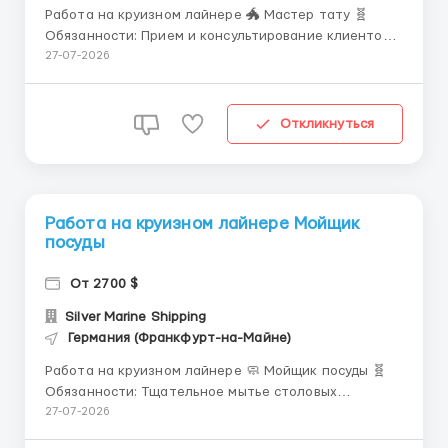
Работа на круизном лайнере 🐲 Мастер тату 🧬
Обязанности: Прием и консультирование клиентов о
рисках, последствиях, особенностях нанесения,
27-07-2026
техниках выполнения нательного рисунка.
Создание художественных эскизов. Выбор и
обработка места нанесения татуировки, перевод
Откликнуться
рисунка на кожу. Нанесение т...
Работа на круизном лайнере Мойщик
посуды
От 2700 $
Silver Marine Shipping
Германия (Франкфурт-на-Майне)
Работа на круизном лайнере 🧼 Мойщик посуды 🧬
Обязанности: Тщательное мытье столовых
приборов, посуды и кухонных предметов в
27-07-2026
посудомоечных машинах. Сортировка посуды по