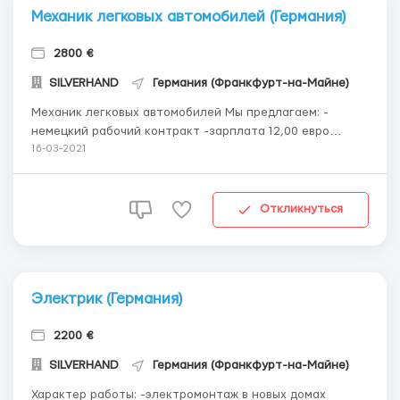
Механик легковых автомобилей (Германия)
2800 €
SILVERHAND
Германия (Франкфурт-на-Майне)
Механик легковых автомобилей Мы предлагаем: -
немецкий рабочий контракт -зарплата 12,00 евро
брутто в час + 6 евро в час карманных -бесплатное
16-03-2021
проживание -долгосрочное предложение о работе -
возможны сверхурочные (если это невозможно, мы
сообщим вам об этом) -наша поддержка в органи...
Откликнуться
Электрик (Германия)
2200 €
SILVERHAND
Германия (Франкфурт-на-Майне)
Характер работы: -электромонтаж в новых домах