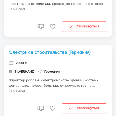
-световые инсталляции, прокладка проводов в стенах и
потолках -прокладку проводов в новых домах
16-03-2021
-установка выключателей, электрооборудования
Требования: -немецкий язык - обязательно
-сертификат электрика - обязательно ...
Откликнуться
Электрик в строительстве (Германия)
2900 €
SILVERHAND
Германия
Характер работы: -электромонтаж зданий (частных
домов, школ, вузов, больниц, супермаркетов - в
зависимости от проекта) -установка освещения -
16-03-2021
прокладку проводов в новых домах -уход за
оборудованием -установка выключателей,
электрооборудования -другие основные строительные
Откликнуться
работы ...