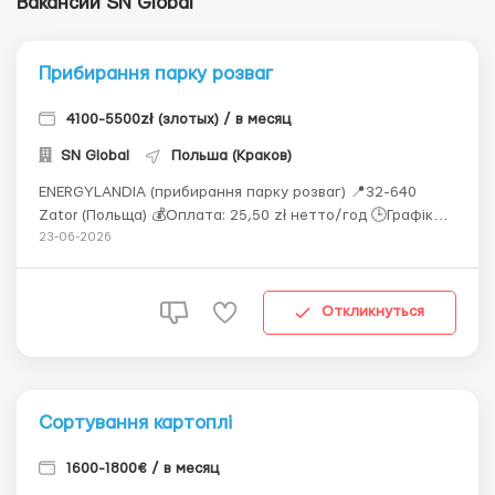
Вакансии SN Global
Прибирання парку розваг
4100-5500zł (злотых) / в месяц
SN Global
Польша (Краков)
ENERGYLANDIA (прибирання парку розваг) 📍32-640
Zator (Польща) 💰Оплата: 25,50 zł нетто/год 🕒Графік
роботи: по 6 днів на тиждень, денні зміни 🏠Житло
23-06-2026
надаємо! 📃Тип договору: Umowa Zlecenia; 📞 +48 535 125
504 (Viber / Telegram / WhatsApp) ...
Откликнуться
Сортування картоплі
1600-1800€ / в месяц