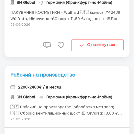
SN Global
Германия (Франкфурт-на-Майне)
ПАКУВАННЯ КОСМЕТИКИ - Wülfrath🇩🇪 (жінка) 📍42489
Wülfrath, Німеччина 💰Ставка: 11,50 €/год нетто 📆Графік
роботи: понеділок - п'ятниця денна зміна ✨Обов'язки:
23-06-2026
пакування косметичних виробів у коробки; 📌Вимоги:
розуміння польської мови. 🏡Проживання: надається 📄
Документи: A1...
Откликнуться
Рабочий на производстве
2200-2400€ / в месяц
SN Global
Германия (Франкфурт-на-Майне)
🇩🇪 Рабочий на производстве (обработка металла)
🇩🇪 Сборка вентиляционных шахт 💵 Оплата: 13,00 €/
час (нетто) 📍Место работы: Германия, Hopsten 🏡
26-05-2026
Жилье: предоставляем 👷🏼‍♂️Кого ищем: 1 мужчина на
сейчас плюсом будет автомобиль (7км от жилья до