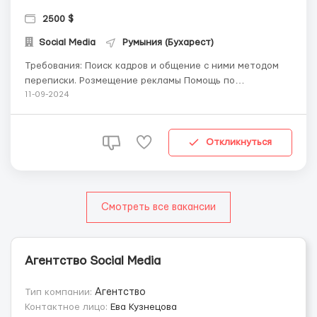
2500 $
Social Media
Румыния (Бухарест)
Требования: Поиск кадров и общение с ними методом
переписки. Розмещение рекламы Помощь по
трудоустройству новым сотрудникам компании. Где
11-09-2024
работать? Комфортный современный офис в Бухаресте
Условия работы: Лояльное руководство Удобный графи...
Откликнуться
Смотреть все вакансии
Агентство Social Media
Тип компании:
Агентство
Контактное лицо:
Ева Кузнецова