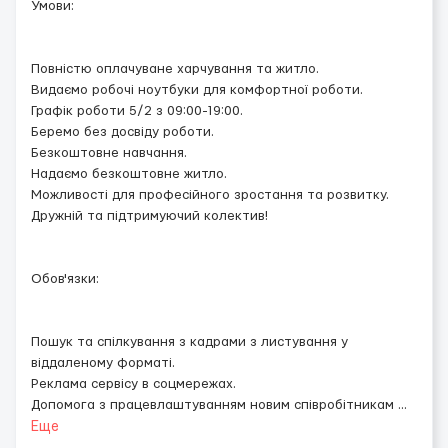
Умови:
Повністю оплачуване харчування та житло.
Видаємо робочі ноутбуки для комфортної роботи.
Графік роботи 5/2 з 09:00-19:00.
Беремо без досвіду роботи.
Безкоштовне навчання.
Надаємо безкоштовне житло.
Можливості для професійного зростання та розвитку.
Дружній та підтримуючий колектив!
Обов'язки:
Пошук та спілкування з кадрами з листування у
віддаленому форматі.
Реклама сервісу в соцмережах.
Допомога з працевлаштуванням новим співробітникам
...
Еще