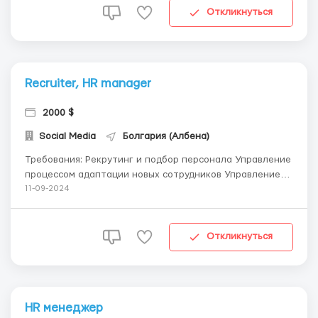
1000$ до2000$ + Бонусы и п...
Откликнуться
Recruiter, HR manager
2000 $
Social Media
Болгария (Албена)
Требования: Рекрутинг и подбор персонала Управление
процессом адаптации новых сотрудников Управление
процессом обучения и развития персонала Разработка
11-09-2024
системы мотивации и вознаграждения работников
Зарплата : Оплата еженедельно Ставка за месяц 1000$
Б...
Откликнуться
HR менеджер