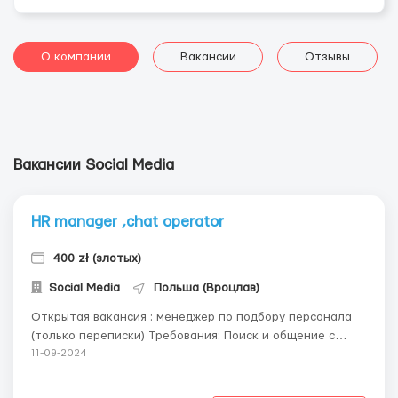
О компании
Вакансии
Отзывы
Вакансии Social Media
HR manager ,chat operator
400 zł (злотых)
Social Media
Польша (Вроцлав)
Открытая вакансия : менеджер по подбору персонала
(только переписки) Требования: Поиск и общение с
людьми по переписке в удаленном формате ; Помощь с
11-09-2024
регистрацией и трудоустройством новым сотрудникам
компании. Реклама на различных сайтах Зарплата от