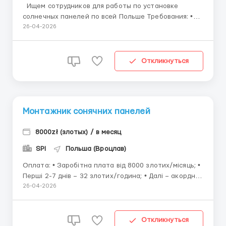
Ищем сотрудников для работы по установке
солнечных панелей по всей Польше Требования: •
Возраст: от 18 до 45 лет. •
26-04-2026
Граждане Украины ...
Откликнуться
Монтажник сонячних панелей
8000zł (злотых) / в месяц
SPI
Польша (Вроцлав)
Оплата: • Заробітна плата від 8000 злотих/місяць; •
Перші 2-7 днів – 32 злотих/година; • Далі – акордна
система • Аванс за необхідності; • Виплата
26-04-2026
зарплати на банківську картку. Вимоги: • Вік: від 18
до 45 років; • Фізи...
Откликнуться