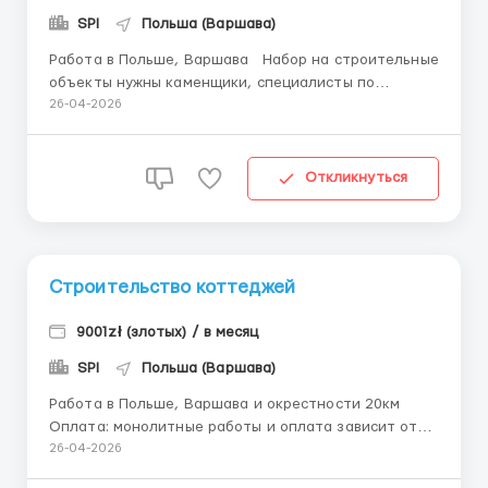
SPI
Польша (Варшава)
Работа в Польше, Варшава Набор на строительные
объекты нужны каменщики, специалисты по
монолиту (опалубка, арматура), а также бригады 3–
26-04-2026
4 человека Оплата труда: кладка блоков
(керамика, силикат, газоблок) — от 40 зл за м²
фундаментные работы ...
Откликнуться
Строительство коттеджей
9001zł (злотых) / в месяц
SPI
Польша (Варшава)
Работа в Польше, Варшава и окрестности 20км
Оплата: монолитные работы и оплата зависит от
проекта и объема каменщики керамический блок,
26-04-2026
силикатный блок, газоблок — от 40 зл/м²