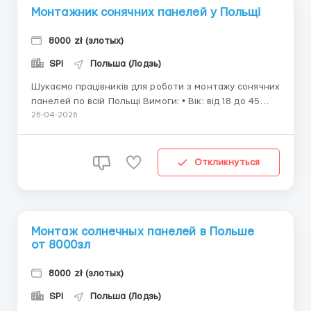
Монтажник сонячних панелей у Польщі
8000 zł (злотых)
SPI
Польша (Лодзь)
Шукаємо працівників для роботи з монтажу сонячних
панелей по всій Польщі Вимоги: • Вік: від 18 до 45
років; • Фізично здоровий
26-04-2026
&nbs...
Откликнуться
Монтаж солнечных панелей в Польше
от 8000зл
8000 zł (злотых)
SPI
Польша (Лодзь)