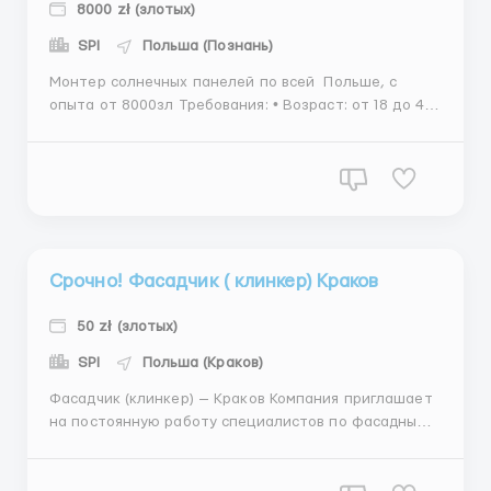
8000 zł (злотых)
SPI
Польша (Познань)
Монтер солнечных панелей по всей Польше, с
опыта от 8000зл Требования: • Возраст: от 18 до 45
лет; • Физически здоров; • Гражданин Украины •
Опыт работы обязателен. Мы предлагаем: •
Проживание за счет компании; • Бесплатный
транспорт от места про...
Срочно! Фасадчик ( клинкер) Краков
50 zł (злотых)
SPI
Польша (Краков)
Фасадчик (клинкер) — Краков Компания приглашает
на постоянную работу специалистов по фасадным
работам (клинкер). Работа на долгосрочных
объектах в Кракове. Требования: — Опыт работы от
1 года — Ответственное отношение к делу — Умение