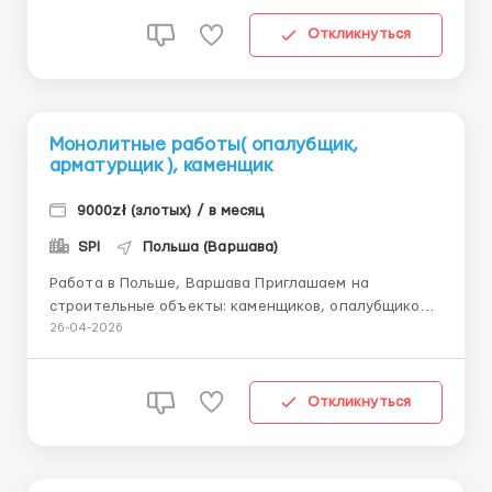
фундаментный блок — от 50 зл/м² Приглашаем:
каменщиков, опалубщиков, арматурщиков, а...
Откликнуться
Монолитные работы( опалубщик,
арматурщик ), каменщик
9000zł (злотых) / в месяц
SPI
Польша (Варшава)
Работа в Польше, Варшава Приглашаем на
строительные объекты: каменщиков, опалубщиков,
арматурщиков, а также готовые бригады 3–4
26-04-2026
человека Оплата: каменщики керамический блок,
силикатный блок, газоблок — от 40 зл/м²
фундаментный блок — от 50 зл/м² &nb...
Откликнуться