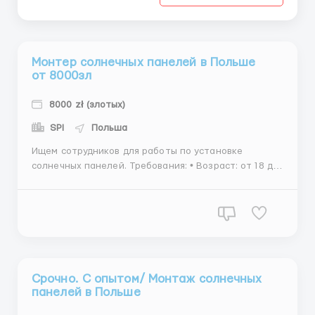
Монтер солнечных панелей в Польше
от 8000зл
8000 zł (злотых)
SPI
Польша
Ищем сотрудников для работы по установке
солнечных панелей. Требования: • Возраст: от 18 до
45 лет; • Физически здоров; • Опыт работы
приветствуется, но не обязателен. Мы предлагаем:
• Проживание за счет компании; • Бесплатный
транспорт от места проживания до объе...
Срочно. С опытом/ Монтаж солнечных
панелей в Польше