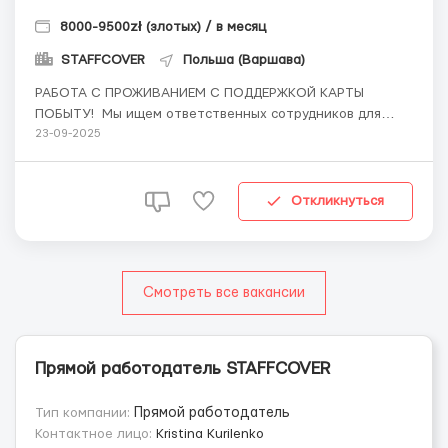
8000-9500zł (злотых) / в месяц
STAFFCOVER
Польша (Варшава)
РАБОТА С ПРОЖИВАНИЕМ С ПОДДЕРЖКОЙ КАРТЫ
ПОБЫТУ! Мы ищем ответственных сотрудников для
работы на нашем складе с довозом из Прушкув.
23-09-2025
Основные обязанности: Работа на комплектации
товаров (погрузка, разгрузка, перемещение товаров).
Выполнение складских операций. График: С
Откликнуться
понедельника ...
Смотреть все вакансии
Прямой работодатель STAFFCOVER
Тип компании:
Прямой работодатель
Контактное лицо:
Kristina Kurilenko