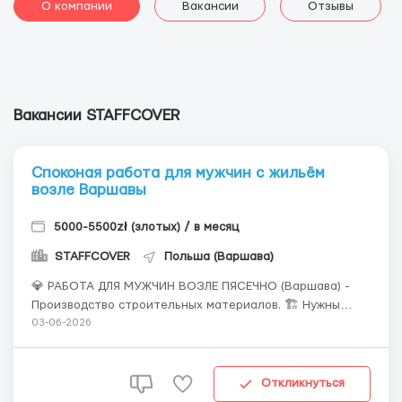
О компании
Вакансии
Отзывы
Вакансии STAFFCOVER
Споконая работа для мужчин с жильём
возле Варшавы
5000-5500zł (злотых) / в месяц
STAFFCOVER
Польша (Варшава)
💎 РАБОТА ДЛЯ МУЖЧИН ВОЗЛЕ ПЯСЕЧНО (Варшава) -
Производство строительных материалов. 🏗 Нужны
ответственные люди для работы на производстве
03-06-2026
строительных материалов. Помещения
проветриваемые. Температура на складе комфортная.
🍹 📍Место работы: Гура-Кальвария (30 минут автобусом
Откликнуться
от Пясечно (Варшава)...