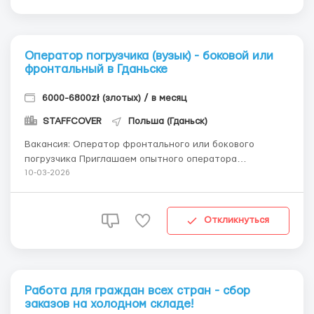
Оператор погрузчика (вузык) - боковой или
фронтальный в Гданьске
6000-6800zł (злотых) / в месяц
STAFFCOVER
Польша (Гданьск)
Вакансия: Оператор фронтального или бокового
погрузчика Приглашаем опытного оператора
фронтального или бокового погрузчика присоединиться
10-03-2026
к нашей команде на логистическом складе в Гданьске!
Стабильная работа в достойных условиях!
Обязанности: Погрузка, разгрузка и перемещение
Откликнуться
паллет с то...
Работа для граждан всех стран - сбор
заказов на холодном складе!