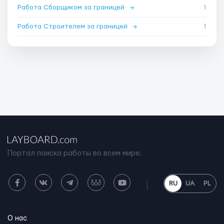
Работа Сборщиком за границей
→
1
Работа Строителем за границей
→
1
Портал поиска работы во всем мире.
RU
UA
PL
О нас