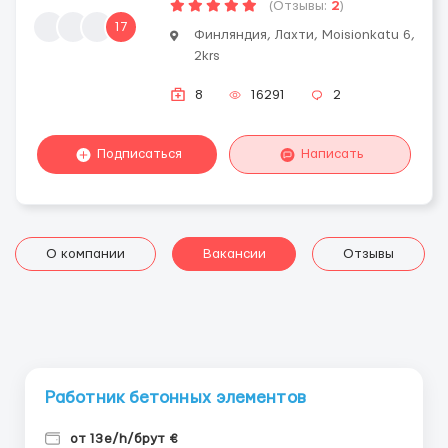
(Отзывы:
2
)
17
Финляндия, Лахти, Moisionkatu 6,
2krs
8
16291
2
Подписаться
Написать
О компании
Вакансии
Отзывы
Работник бетонных элементов
от 13e/h/брут €