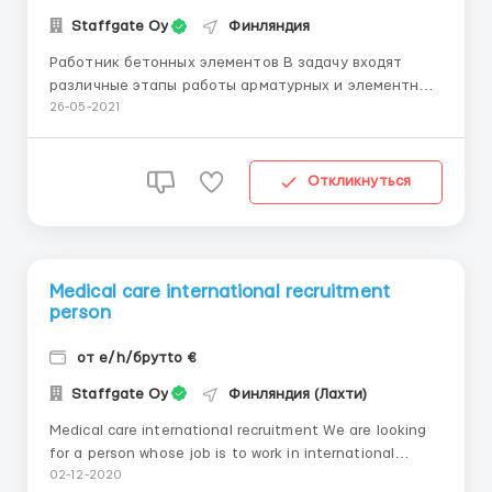
Staffgate Oy
Финляндия
Работник бетонных элементов В задачу входят
различные этапы работы арматурных и элементных
конструкций. Если у вас есть предыдущий опыт
26-05-2021
работы в строительной отрасли и / или
аналогичной работы, немедленно подавайте заявку
на работу! Работа выполняется с понедельника по
Откликнуться
пятницу в дневную смену, и...
Medical care international recruitment
person
от e/h/брутto €
Staffgate Oy
Финляндия (Лахти)
Medical care international recruitment We are looking
for a person whose job is to work in international
recruitment of nurses and medical care personnel
02-12-2020