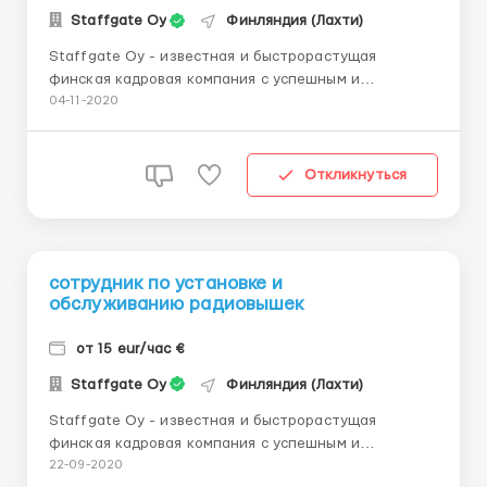
Staffgate Oy
Финляндия (Лахти)
Staffgate Oy - известная и быстрорастущая
финская кадровая компания с успешным и
обширным международным опытом в своей области.
04-11-2020
Компания предлагает рабочие места в финских
компаниях и других скандинавских компаниях в
различных отраслях и сферах деятельности,
Откликнуться
расположенных в Финляндии. В наст...
сотрудник по установке и
обслуживанию радиовышек
от 15 еur/час €
Staffgate Oy
Финляндия (Лахти)
Staffgate Oy - известная и быстрорастущая
финская кадровая компания с успешным и
обширным международным опытом в своей области.
22-09-2020