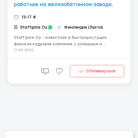
работник на железобетонном заводе.
13-17 €
Staffgate Oy
Финляндия (Лахти)
Staffgate Oy - известная и быстрорастущая
финская кадровая компания с успешным и
обширным международным опытом в своей области.
11-08-2020
Компания предлагает рабочие места в финских
компаниях и других скандинавских компаниях в
различных отраслях и сферах деятельности,
Откликнуться
расположенных в Финляндии. В наст...