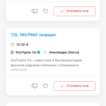
Компания предлагает рабочие места в финских
компаниях и других скандинавских компаниях в
различных отраслях и сферах деятельности,
Откликнуться
расположенных в Финляндии. В наст...
TIG, MIG/MAG сварщик
12-20 €
Staffgate Oy
Финляндия (Лахти)
Staffgate Oy - известная и быстрорастущая
финская кадровая компания с успешным и
обширным международным опытом в своей области.
04-09-2020
Компания предлагает рабочие места в финских
компаниях и других скандинавских компаниях в
различных отраслях и сферах деятельности,
Откликнуться
расположенных в Финляндии. В наст...