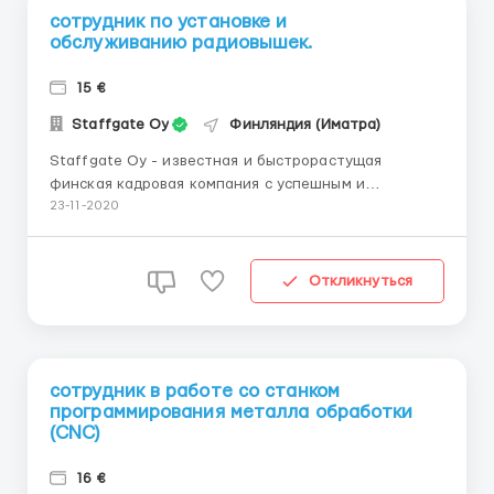
сотрудник по установке и
обслуживанию радиовышек.
15 €
Staffgate Oy
Финляндия (Иматра)
Staffgate Oy - известная и быстрорастущая
финская кадровая компания с успешным и
обширным международным опытом в своей области.
23-11-2020
Компания предлагает рабочие места в финских
компаниях и других скандинавских компаниях в
различных отраслях и сферах деятельности,
Откликнуться
расположенных в Финляндии. В наст...
сотрудник в работе со станком
программирования металла обработки
(CNC)
16 €