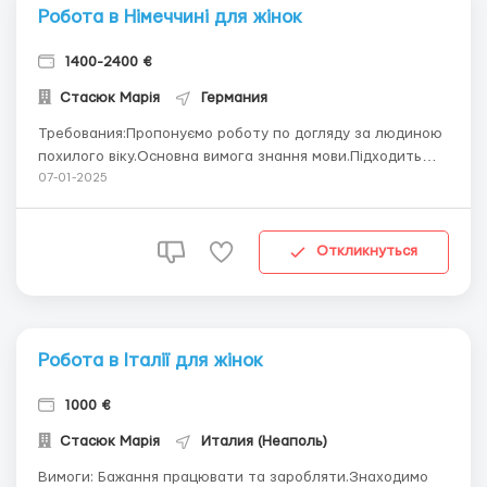
Робота в Німеччині для жінок
1400-2400 €
Стасюк Марія
Германия
Требования:Пропонуємо роботу по догляду за людиною
похилого віку.Основна вимога знання мови.Підходить
початковий рівень. Где работать? Проживання та
07-01-2025
харчування за рахунок роботодавця.Доїзд також.
Условия работы: Всі умови праці індивідуальні.Основне
це догляд та виконан...
Откликнуться
Робота в Італії для жінок
1000 €
Стасюк Марія
Италия (Неаполь)
Вимоги: Бажання працювати та заробляти.Знаходимо