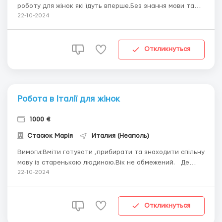
роботу для жінок які їдуть вперше.Без знання мови та
досвіду. Де працювати? У роботодавців в дома. Умови
22-10-2024
роботи: Проживання та харчування за рахунок
роботодавця.Робота полягає у догляді за людиною
похилого віку,а також у ве...
Откликнуться
Робота в Італії для жінок
1000 €
Стасюк Марія
Италия (Неаполь)
Вимоги:Вміти готувати ,прибирати та знаходити спільну
мову із старенькою людиною.Вік не обмежений. Де
працювати?Робота по догляду за людьми похилого
22-10-2024
віку.Проживання та харчування за рахунок роботодавця.
Виїзд кожного четверга зі Львова та Тернополя нашим
транспортом. ...
Откликнуться