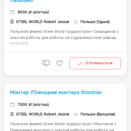
Сварщик/
8500 zł (злотых)
STEEL WORLD Robert Jeziuk
Польша (Гдыня)
Польская фирма Steel World трудоустроит Сварщиков с
опытом работы для работы на Судоремонтном заводе в
Гдыне. Польща Сварщик 28-32 zł netto/h Обязанности:
16-01-2023
сварка 135,136 выполнения сварочных работ
(спаривание секций кораблей) на територии Сточни.
опыт работы ОБЯЗАТЕЛЕН Сертификат ...
Откликнуться
Монтер /Помощник монтера Stocznia
7000 zł (злотых)
STEEL WORLD Robert Jeziuk
Польша (Вроцлав)
Польская фирма Steel World трудоустроит Монтеров /
Помощника монтера с опытом работы для работы на