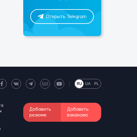
Открыть Telegram
RU
UA
PL
та
Добавить
Добавить
м
резюме
вакансию
и