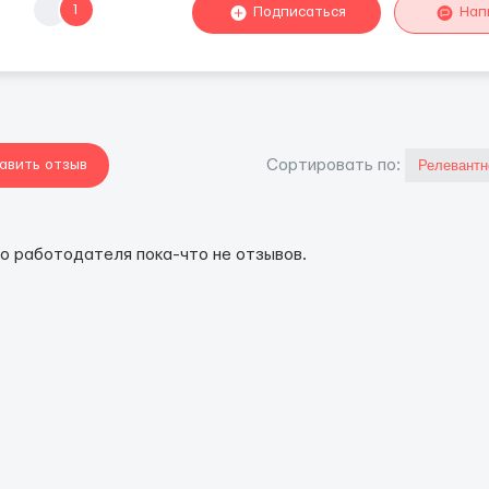
1
Подписаться
Нап
авить отзыв
Cортировать по:
го работодателя пока-что не отзывов.