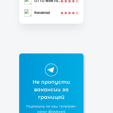
OTTO Work Force
Randstad
Не пропусти
вакансии за
границей
Подпишись на наш телеграм-
канал @layboard