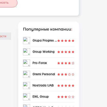
исать
Популярные компании
:
Grupa Progres Sp. z o.o.
Group Working
Pro-Force
Gremi Personal
Nostrada UAB
EWL Group