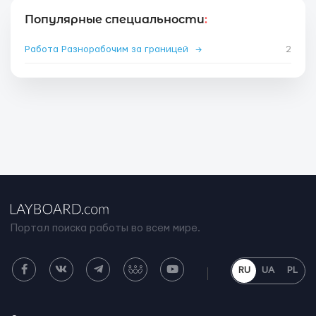
Популярные специальности
:
Работа Разнорабочим за границей
→
2
Портал поиска работы во всем мире.
RU
UA
PL