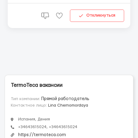
фасадов с использованием пенопласта по системе
SATE. Требования: ✅ Опыт работы с системой SATE
(утепление фасадов пенопластом) ✅ Наличие
Откликнуться
документ...
TermoTeca вакансии
Тип компании:
Прямой работодатель
Контактное лицо:
Lina Chernomordaya
Испания, Дения
+34643615024, +34643615024
https://termoteca.com