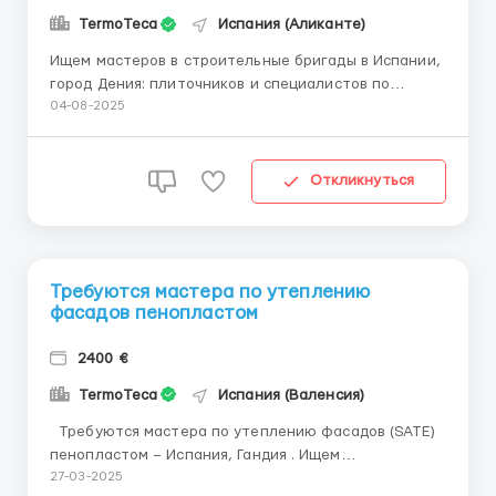
TermoTeca
Испания (Аликанте)
Ищем мастеров в строительные бригады в Испании,
город Дения: плиточников и специалистов по
фасадам. Предоставляются: Помощь с жильем Довоз
04-08-2025
и забор с работы График: понедельник - пятница, с
8:00 до 17:00. Оплата: 10 - 12 евро в час. Если вы
заинтересованы, пожалуйста, свяжитесь ...
Откликнуться
Требуются мастера по утеплению
фасадов пенопластом
2400 €
TermoTeca
Испания (Валенсия)
Требуются мастера по утеплению фасадов (SATE)
пенопластом – Испания, Гандия . Ищем
квалифицированных специалистов по утеплению
27-03-2025