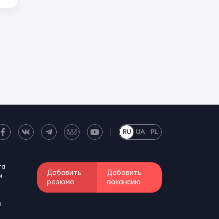
RU
UA
PL
та
Добавить
Добавить
м
резюме
вакансию
и