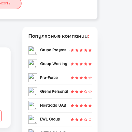
исать
Популярные компании
:
Grupa Progres Sp. z o.o.
Group Working
Pro-Force
Gremi Personal
Nostrada UAB
EWL Group