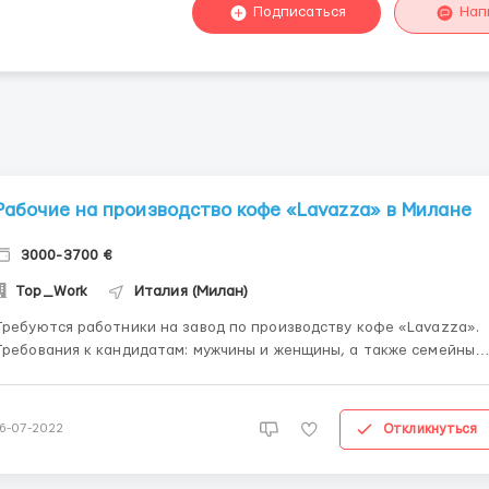
Подписаться
Нап
Рабочие на производство кофе «Lavazza» в Милане
3000-3700 €
Top_Work
Италия (Милан)
Требуются работники на завод по производству кофе «Lavazza».
ребования к кандидатам: мужчины и женщины, а также семейные
пары; возраст от 18 до 60 лет; знание языка и опыт работы не
обязательны; хорошая физическая форма; отсутствие вредных
привычек. Работа в две смены по 12 часов 5-6 дней в недел...
Откликнуться
16-07-2022