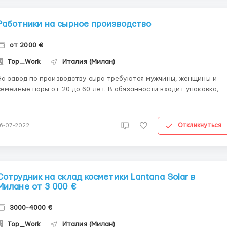
Работники на сырное производство
от 2000 €
Top_Work
Италия (Милан)
На завод по производству сыра требуются мужчины, женщины и
емейные пары от 20 до 60 лет. В обязанности входит упаковка,
маркировка готовой продукции. Работа в цехах при температуре
25 градусов. График работы: понедельник – пятница, по 8 часов,
возможны переработки. Униформа выдается на предпр...
Откликнуться
16-07-2022
Сотрудник на склад косметики Lantana Solar в
Милане от 3 000 €
3000-4000 €
Top_Work
Италия (Милан)