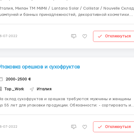
Италия, Милан ТМ MilMil / Lantana Solar / Collistar / Nouvelle Склад
шампуней и банных принадлежностей, декоративной косметики
Упаковка: мыло, шампуней, лосьонов, кремов, масок ,
диционеров Оплта труда: 15-21 евро / час Обязанности: ✓
комплектация заказов (например: гель-мыло + шампунь ✓ уклад...
Откликнуться
16-07-2022
Упаковка орешков и сухофруктов
2000-2500 €
Top_Work
Италия
а склад сухофруктов и орешков требуются: мужчины и женщины
о 55 лет для упаковки продукции. Обязанности: - сортировать и
упаковывать фисташки, арахис, фундук, кешью и др.
подготавливать товар к транспортировке. Оплата: 10 евро/час.
График: 8-10 часов, 6 дней в неделю ( вс-выходной...
Откликнуться
16-07-2022