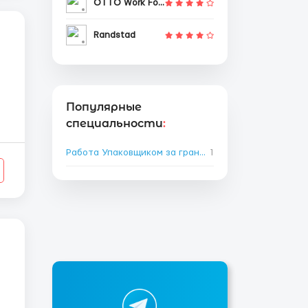
OTTO Work Force
Randstad
Популярные
специальности
:
Работа Упаковщиком за границей
1
→