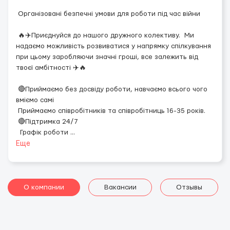
Організовані безпечні умови для роботи під час війни
🔥✈️Приєднуйся до нашого дружного колективу. Ми
надаємо можливість розвиватися у напрямку спілкування
при цьому заробляючи значні гроші, все залежить від
твоєї амбітності ✈️🔥
🔴Приймаємо без досвіду роботи, навчаємо всього чого
вміємо самі
Приймаємо співробітників та співробітниць 16-35 років.
🔴Підтримка 24/7
Графік роботи
...
Еще
О компании
Вакансии
Отзывы