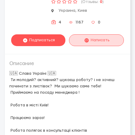
(Отзывы:
0
)
Украина, Киев
4
1167
0
Подписаться
Написать
Описание
🇺🇦 Слава Україні 🇺🇦
Ти молодий? активний? шукаєш роботу? і не хочеш
починати з листівок? Ми шукаємо саме тебе!
Приймаємо на посаду менеджера !
Робота в місті Київ!
Працюємо зараз!
Робота полягає в консультації клієнтів