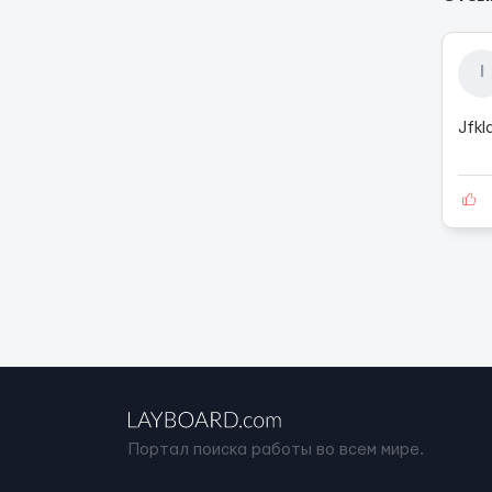
I
Jfkld
Портал поиска работы во всем мире.