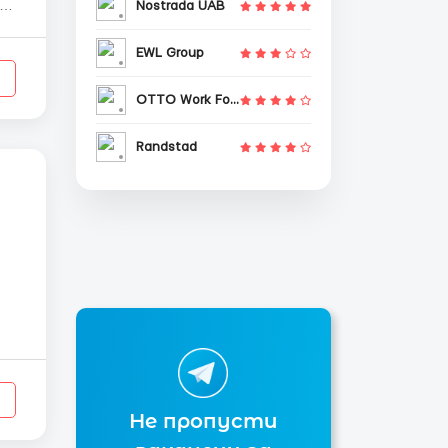
Nostrada UAB
/6
EWL Group
OTTO Work Force
Randstad
а
Не пропусти