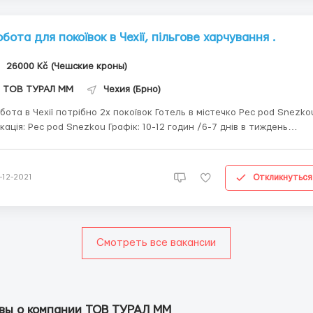
обота для покоївок в Чехії, пільгове харчування .
26000 Kč (Чешские кроны)
ТОВ ТУРАЛ ММ
Чехия (Брно)
хії потрібно 2х покоївок Готель в містечко Pec pod Snezkou
ія: Pec pod Snezkou Графік: 10-12 годин /6-7 днів в тиждень
покоївка Оплата: 100 крон/година Житлонадають : 2000 крон
вують з зарплати Є пільгове харчування за бажанням - 30 корун
Откликнуться
-12-2021
Смотреть все вакансии
вы о компании ТОВ ТУРАЛ ММ