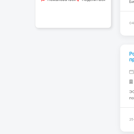
Би
дн
04
Р
п
ЭС
покраска Место
пе
по
по
25