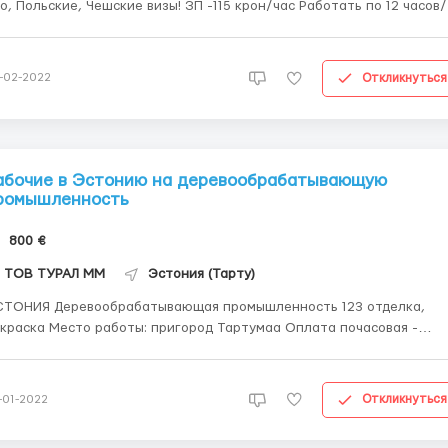
о, Польские, Чешские визы! ЗП -115 крон/час Работать по 12 часов
ей Жильё Предоставляем!
Откликнуться
-02-2022
абочие в Эстонию на деревообрабатывающую
ромышленность
800 €
ТОВ ТУРАЛ ММ
Эстония (Тарту)
ТОНИЯ Деревообрабатывающая промышленность 123 отделка,
 работы: пригород Тартумаа Оплата почасовая -
рвый месяц 4,00 евро/час, со второго - 4,50 евро/час График: с
недельника по пятницу, 1 смена 8.00-16.30. Информация от мастер
 приезду. (Примечание: перерывы...
Откликнуться
-01-2022