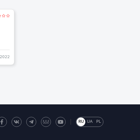
-2022
RU
UA
PL