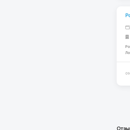
Р
Робота в Че
Локац
Позиція: 
вирахо
...
09
Отзы