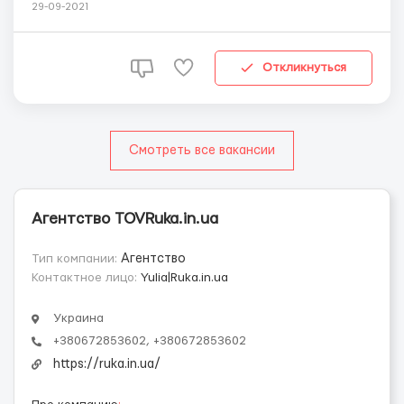
Нужны мужчины и женщины до 60 лет на легкую работу
29-09-2021
по сбору и упаковке косметики, игрушек, зубных паст/
шампуней, здорового питания, витаминов, одежды,
украшений. Юлия +38067 285 3602 Локация - го...
Откликнуться
Смотреть все вакансии
Агентство TOVRuka.in.ua
Тип компании:
Агентство
Контактное лицо:
Yulia|Ruka.in.ua
Украина
+380672853602, +380672853602
https://ruka.in.ua/