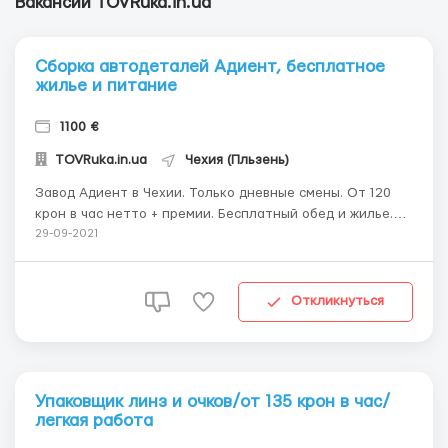
Вакансии TOVRuka.in.ua
Сборка автодеталей Адиент, бесплатное
жилье и питание
1100 €
TOVRuka.in.ua
Чехия (Пльзень)
Завод Адиент в Чехии. Только дневные смены. От 120
крон в час нетто + премии. Бесплатный обед и жилье.
Должность: работник производственной линии по
29-09-2021
производству кресел. Юлия +38 067 285 3602
Расположение: Тахов (проживание), завод в 15 минутах
езды автобусом, автобус предоставляет фирма. ...
Откликнуться
Упаковщик линз и очков/от 135 крон в час/
легкая работа