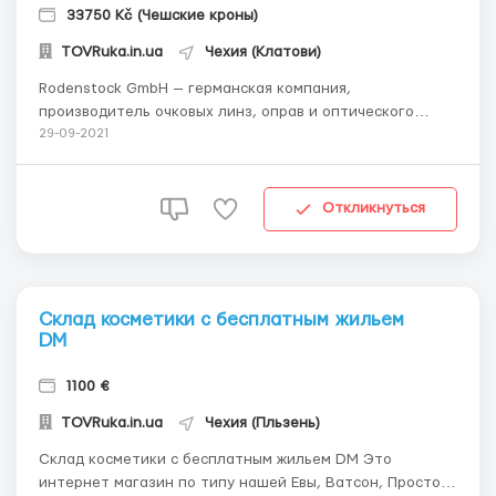
33750 Kč (Чешские кроны)
TOVRuka.in.ua
Чехия (Клатови)
Rodenstock GmbH — германская компания,
производитель очковых линз, оправ и оптического
оборудования. Юлия +38067 285 3602 **Сайт** Город: м.
29-09-2021
Клатови (Klatovy), 40 км от Пльезня. Официальное
трудоустройство на основании разрешения с Биржи
Труда ЧР согласно трудового договора. Раб...
Откликнуться
Склад косметики с бесплатным жильем
DM
1100 €
TOVRuka.in.ua
Чехия (Пльзень)
Склад косметики с бесплатным жильем DM Это
интернет магазин по типу нашей Евы, Ватсон, Простор.