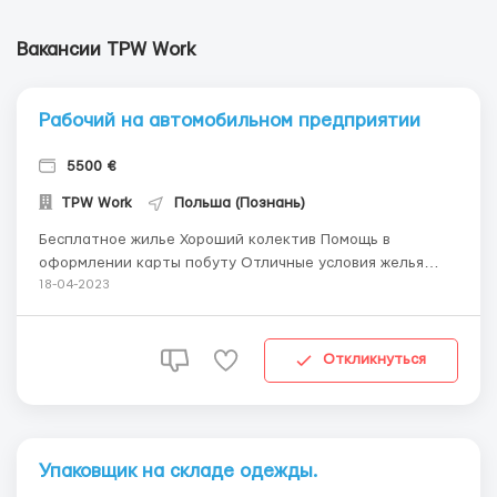
Вакансии TPW Work
Рабочий на автомобильном предприятии
5500 €
TPW Work
Польша (Познань)
Бесплатное жилье Хороший колектив Помощь в
оформлении карты побуту Отличные условия желья
Своевременная зароботная плата Мужчины и женщины
18-04-2023
до 50 лет Опыт на погрузчике от 6ти месяцев. Так же
проводится собеседование. Минимальное знание языка.
Уровень А2. Принимаем граждан Ук...
Откликнуться
Упаковщик на складе одежды.