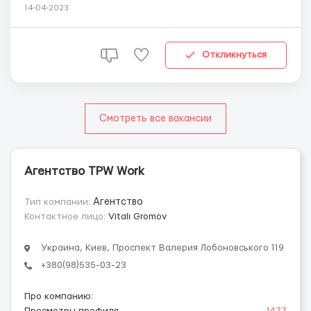
нетто/час. График работы 5 дней в неделю, по 8 часов,
14-04-2023
3 смены. Бесплатное жилье. Так же на предприятии
есть столовая где можно приобрести чай, кофе, есть
автоматы с бутербродами. Друж...
Откликнуться
Смотреть все вакансии
Агентство TPW Work
Тип компании:
Агентство
Контактное лицо:
Vitali Grоmov
Украина, Киев, Проспект Валерия Лобоновського 119
+380(98)535-03-23
Про компанию
: