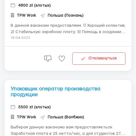
4800 zł (злотых)
TPW Work
Польша (Познань)
В данной вакансии предоставляем. 1) Хороший колектив;
2) Стабильную зарабною плату; 3) Помощь в создании
карты побуту; 4) Бесплатное жилье; Мужчины, женщины
18-04-2023
и пары, возрастом до 50 лет, без опыта работы и без
знания языка. Заработная плата: Тип договора: Umowa
Zlecenie Ставка: 17.54 не...
Откликнуться
Упаковщик оператор производства
продукции
5500 zł (злотых)
TPW Work
Польша (Валбжих)
Выберая данную вакансию вам предоставляеться:
Заработная плата в 25 нетто/час, а для студентов 27.5