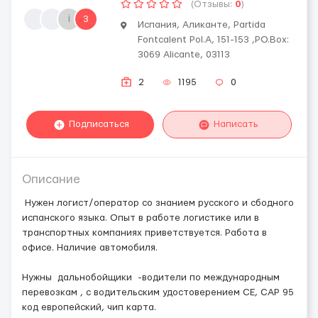
(Отзывы:
0
)
i
3
Испания, Аликанте, Partida
Fontcalent Pol.A, 151-153 ,PO.Box:
3069 Alicante, 03113
2
1195
0
Подписаться
Написать
Описание
Нужен логист/оператор со знанием русского и сбодного
испанского языка. Опыт в работе логистике или в
транспортных компаниях приветствуется. Работа в
офисе. Наличие автомобиля.
Нужны дальнобойщики -водители по международным
перевозкам , с водительским удостоверением СЕ, CAP 95
код европейский, чип карта.