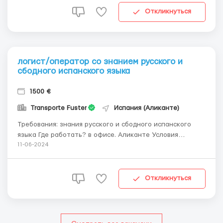
Норвегию, Данию, Швецию, Герма...
Откликнуться
логист/оператор со знанием русского и
сбодного испанского языка
1500 €
Transporte Fuster
Испания (Аликанте)
Требования: знания русского и сбодного испанского
языка Где работать? в офисе. Аликанте Условия
работы: 8 часовой рабочий день с понедельника по
11-06-2024
пятницу ...
Откликнуться