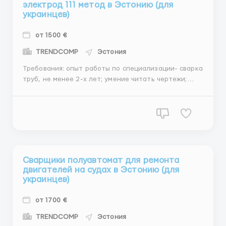
электрод 111 метод в Эстонию (для
украинцев)
от 1500 €
TRENDCOMP
Эстония
Требования: опыт работы по специализации- сварка
труб, не менее 2-х лет; умение читать чертежи;
отсутствие вредных привычек; сертификаты и
дипломы, подтверждающие квалификацию.
Описание работы: Пенополиуретановая изоляция
труб (ППУ) представляет собой двухслойное
покрытие, состоя...
Сварщики полуавтомат для ремонта
двигателей на судах в Эстонию (для
украинцев)
от 1700 €
TRENDCOMP
Эстония