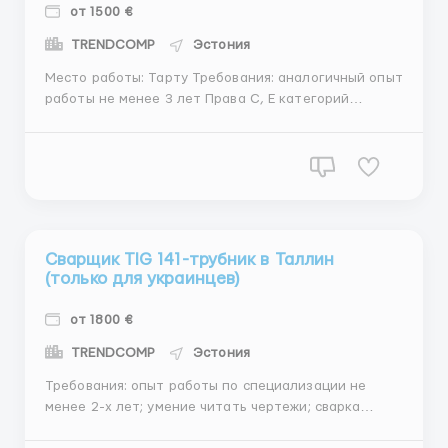
от 1500 €
TRENDCOMP
Эстония
Место работы: Тарту Требования: аналогичный опыт
работы не менее 3 лет Права С, Е категорий
Описание работы: Наш объект занимается сваркой,
сборкой и монтажом строительных
металлоконструкций. Нужен водитель, который
будет привозить материал, перевозить готовые
изделия по объектам...
Сварщик TIG 141-трубник в Таллин
(только для украинцев)
от 1800 €
TRENDCOMP
Эстония
Требования: опыт работы по специализации не
менее 2-х лет; умение читать чертежи; сварка
стальных труб, «чёрный металл» TIG методом