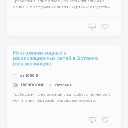
Требования: опыт работы по специализации не
менее 2-х лет; умение читать чертежи; отсутствие
вредных привычек; Описание работы Сварка
строительных металлоконструкций на судах. NB!
Работа на судах, но работа с теми же
строительными балками и профилями. Никаких
дополнительных допус...
Монтажники водных и
канализационных сетей в Эстонию
(для украинцев)
от 1500 €
TRENDCOMP
Эстония
Требования: аналогичный опыт работы не менее 5
лет чтение чертежей, определение место
нахождения кабелей под землей, согласно
предоставленным чертежам, управление процессом
копания траншей, монтаж труб, управление
процессом засыпки траншей. Умение работать с