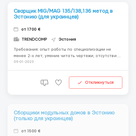
Сварщик MIG/MAG 135/138,136 метод в
Эстонию (для украинцев)
от 1700 €
TRENDCOMP
Эстония
Требования: опыт работы по специализации не
менее 2-х лет; умение читать чертежи; отсутствие
вредных привычек; Преимущественно сварка
09-01-2023
конструкционных сталей S235-S355, толщины 3-100
мм. Изготовление конструкции из S690QL, Hardox,
нержавеющих сталей. Сварка под контроль UT
Откликнуться
(ультразвук), M...
Сборщики модульных домов в Эстонию
(только для украинцев)
от 1500 €