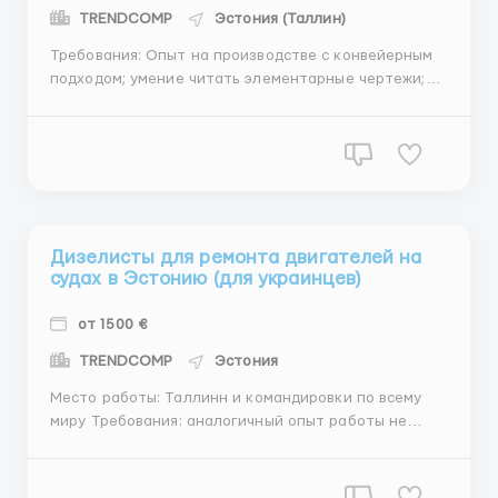
TRENDCOMP
Эстония (Таллин)
Требования: Опыт на производстве с конвейерным
подходом; умение читать элементарные чертежи;
умение использовать различные (ручные и
пневмоинструменты) инструменты; отсутствие
вредных привычек; умение работать в команде;
Описание работы NB! Это не сборка домов на
строительных о...
Дизелисты для ремонта двигателей на
судах в Эстонию (для украинцев)
от 1500 €
TRENDCOMP
Эстония
Место работы: Таллинн и командировки по всему
миру Требования: аналогичный опыт работы не
менее 10 лет действующий паспорт моряка как
преимущество (но не обязателен) Описание работы:
Предприятие занимается ремонтов дизельных