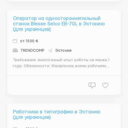
лазерным нивелиром Опыт...
Оператор на одностороннепильный
станок Biesse Selco EB-70L в Эстонию
(для украинцев)
от 1500 €
TRENDCOMP
Эстония
Требования: аналогичный опыт работы не менее 1
года. Обязанности: Управление всеми рабочими
процессами на станке Selco EB-70L Условия работы:
ставка : 5,5 евро/час первый месяц (обучение в
введение в должность), далее 6,5 евро нетто;
обеспечение спец.одеждой; полное в...
Работники в типографию в Эстонию
(для украинцев)