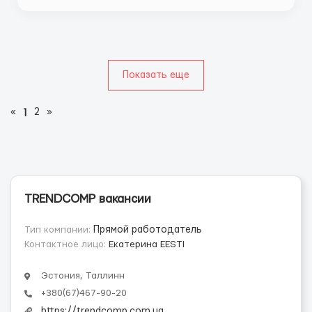
алюминиевого профиля, в ...
Показать еще
«
2
»
1
TRENDCOMP вакансии
Тип компании:
Прямой работодатель
Контактное лицо:
Екатерина EESTI
Эстония, Таллинн
+380(67)467-90-20
https://trendcomp.com.ua