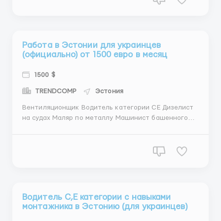
двигателей на судах любых типов. Основные
заказчики это ...
Работа в Эстонии для украинцев
(официально) от 1500 евро в месяц
1500 $
TRENDCOMP
Эстония
Вентиляционщик Водитель категории СЕ Дизелист
на судах Маляр по металлу Машинист башенного
крана Механик по ремонту грузовых авто
Монтажник водных и канализационных сетей
Оператор шлифовального и фрезерного станков
Сантехник Сварщики (разные направления)
Строитель модуль...
Водитель С,Е категории с навыками
монтажника в Эстонию (для украинцев)