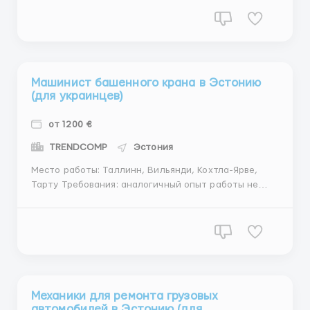
отсутствие вредных привычек; Описание работы
Сварка стальных труб, «чёрный металл» методом
TIG под UT. Условия рабо...
Машинист башенного крана в Эстонию
(для украинцев)
от 1200 €
TRENDCOMP
Эстония
Место работы: Таллинн, Вильянди, Кохтла-Ярве,
Тарту Требования: аналогичный опыт работы не
менее 3 лет. Обязанности: Работа на башенном
кране, в основном на строительных объектах.
Описание работы: Строительные работы на
башенных кранах. Компания имеет в своем парке
следую...
Механики для ремонта грузовых
автомобилей в Эстонию (для