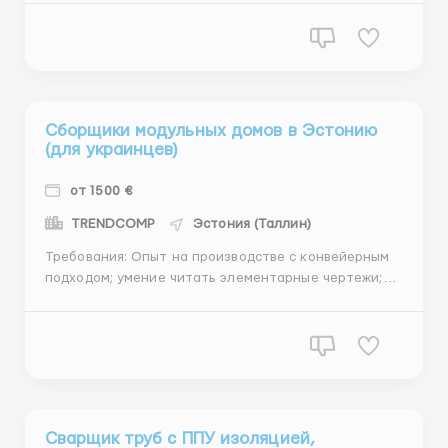
Описание работы: Установка башенных кранов на
строительных объектах. В задачи водителя входит
доставка на объекты элементов башенных крано...
Сборщики модульных домов в Эстонию
(для украинцев)
от 1500 €
TRENDCOMP
Эстония (Таллин)
Требования: Опыт на производстве с конвейерным
подходом; умение читать элементарные чертежи;
умение использовать различные (ручные)
инструменты; отсутствие вредных привычек; умение
работать в команде; Описание работы Предприятие
занимается производством модульных домов. На
пред...
Сварщик труб с ППУ изоляцией,