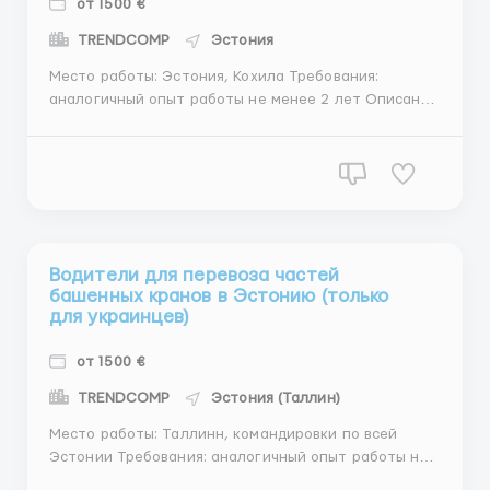
от 1500 €
TRENDCOMP
Эстония
Место работы: Эстония, Кохила Требования:
аналогичный опыт работы не менее 2 лет Описание
работы: Требуются 2 вида специалистов: Печатники.
Широкоформатная печать. Работа с принтерами
Flora, Muto, Roland. Желательно знание Coral
Ilustrator, но не обязательно т.к. обычно все фа...
Водители для перевоза частей
башенных кранов в Эстонию (только
для украинцев)
от 1500 €
TRENDCOMP
Эстония (Таллин)
Место работы: Таллинн, командировки по всей
Эстонии Требования: аналогичный опыт работы не
менее 3 лет права категории С, Е код 95 не нужен