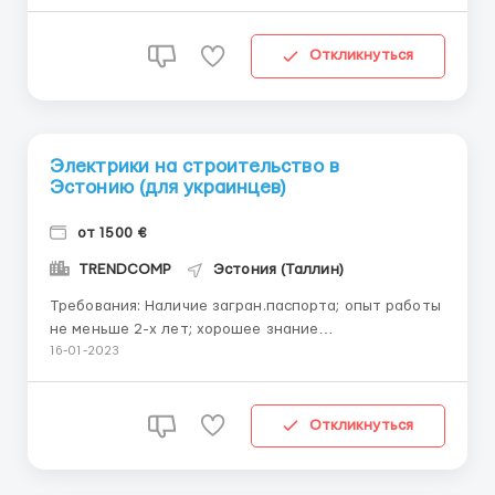
отсутствие вредных привычек; умение работать в
команде; сертификаты и дипломы, подтверждающие
квалификацию. Описание работы Строительство...
Откликнуться
Электрики на строительство в
Эстонию (для украинцев)
от 1500 €
TRENDCOMP
Эстония (Таллин)
Требования: Наличие загран.паспорта; опыт работы
не меньше 2-х лет; хорошее знание
электрооборудования; умение работать с
16-01-2023
тех.заданиями, чтение схем; образование средне
специальное — электромонтер. Обязанности:
Обслуживание электрических систем, ремонт и
Откликнуться
модификация; ...