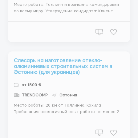
Место работы: Таллинн и возможны командировки
по всему миру. Утверждение кандидата: Клиент
утверждает. Будет устное собеседование после
утверждения резюме. Требования: аналогичный
опыт работы не менее 5 лет умение читать чертежи
Описание работы: Предприятие занимается ремо...
Слесарь на изготовление стекло-
алюминиевых строительных систем в
Эстонию (для украинцев)
от 1500 €
TRENDCOMP
Эстония
Место работы: 20 км от Таллинна. Кохила
Требования: аналогичный опыт работы не менее 2
лет. Умение читать чертежи Обязанности: В
обязанности входит изготовление стекло-
алюминиевых строительных систем, в том числе
окон, дверей, элементов фасадов и кровли из