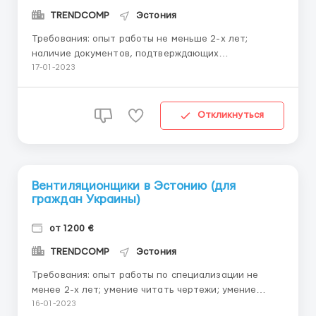
TRENDCOMP
Эстония
Требования: опыт работы не меньше 2-х лет;
наличие документов, подтверждающих
квалификацию; умение работать с тех.заданиями,
17-01-2023
чтение схем; наличие прав категории В
(желательно). Обязанности: Работа связана с
сантехническими трубами в новостроях и
Откликнуться
реновациях зданий; Разводка т...
Вентиляционщики в Эстонию (для
граждан Украины)
от 1200 €
TRENDCOMP
Эстония
Требования: опыт работы по специализации не
менее 2-х лет; умение читать чертежи; умение
использовать различные (ручные) инструменты;
16-01-2023