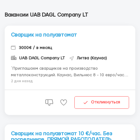
Вакансии UAB DAGL Company LT
Сварщик на полуавтомат
3000€ / в месяц
UAB DAGL Company LT
Литва (Каунас)
`Приглашаем сварщиков на производство
металлоконструкций. Каунас, Вильнюс 8 - 10 евро/час (7
на испытательном сроке) Жилье и одежду
2 дня назад
предоставляем. Помощь с оформлением всех
необходимых для трудоустройства документов.
Официальное оформление +370 616 79825 WhatsApp /
Откликнуться
Viber / Telegram...
Сварщик на полуавтомат 10 €/час. Без
посредников. ПРЯМОЙ РАБОТОДАТЕЛЬ