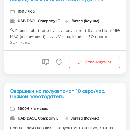
10€ / час
UAB DAGL Company LT
Литва (Каунас)
🔍 Priamoi rabotodatel v Litve priglashaet Svarshchikov MIG
MAG (poluavtomat) Litva, Vilnius, Kaunas 📍O rabote
Rabota na proizvodstve po izgotovleniiu
2 дня назад
metallokonstruktsii. Svarka izdelii iz chernogo metalla ot 5
do 30 mm poluavtomaticheskim metodom. ❗️Trebovaniia
Opyt svarki chernogo meta...
Откликнуться
Сварщики на полуавтомат 10 евро/час.
Прямой работодатель
3000€ / в месяц
UAB DAGL Company LT
Литва (Каунас)
Приглашаем сварщиков полуавтоматом Litva, Kaunas