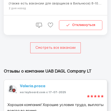
(также есть вакансии для сварщиков в Вильнюсе) 8-10
евро/час (7 на время испытательного срока) сварка
2 дня назад
опор башенных кранов, ферм и цистерн работа в цеху
жилье и одежду предоставляем помогаем с
документами необходимыми для оформле...
Откликнуться
Смотреть все вакансии
Отзывы о компании UAB DAGL Company LT
Valeria.praca
на layboard.com c 17-07-2025
Хорошая компания! Хорошие условия труда, выплаты
всегда во время.