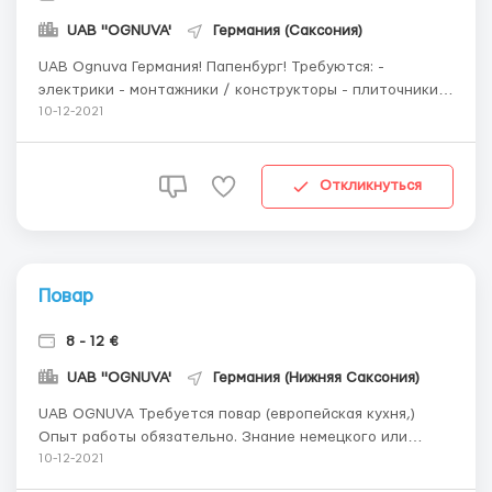
UAB "OGNUVA'
Германия (Саксония)
UAB Ognuva Германия! Папенбург! Требуются: -
электрики - монтажники / конструкторы - плиточники -
сварщики / слесари Оплата труда: 10 - 14 €/час нетто!
10-12-2021
В месяц 200-240 часов! Жилье, машина, инструменты
спецодежда за счёт работодателя! 1). +49 1525 419 8277
2). +...
Откликнуться
Повар
8 - 12 €
UAB "OGNUVA'
Германия (Нижняя Саксония)
UAB OGNUVA Требуется повар (европейская кухня,)
Опыт работы обязательно. Знание немецкого или
английского языка обязательно! Оплата 8-12 € нетто в
10-12-2021
час. Жилье, машина, спецодежда за счёт работодателя.