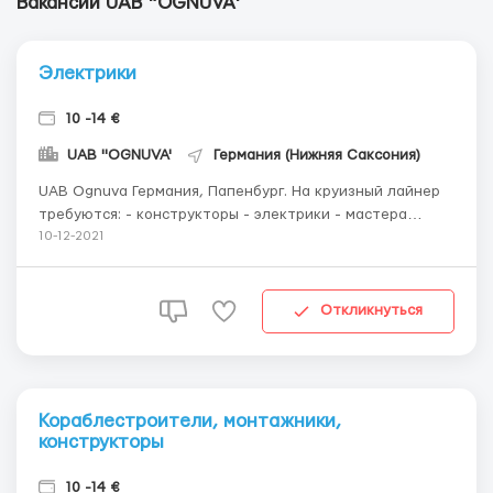
Вакансии UAB "OGNUVA'
Электрики
10 -14 €
UAB "OGNUVA'
Германия (Нижняя Саксония)
UAB Ognuva Германия, Папенбург. На круизный лайнер
требуются: - конструкторы - электрики - мастера
внутренней отделки Оплата от 10 до 14 €/час нетто! В
10-12-2021
месяц 200-240 часов Жилье, машина ,инструменты,
спецодежда за счёт работодателя!! Только для граждан
ЕС . 2). +4...
Откликнуться
Кораблестроители, монтажники,
конструкторы
10 -14 €