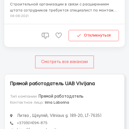
Строительной организации в связи с расширением
штата сотрудников требуется специалист по монтажу,
пуску, обслуживанию и ремонту систем вентиляции.
06-08-2021
Командировки. Требования: Опыт работы, соблюдение
трудовой дисциплины,умение читать сборочные
чертежи,разбираться в проектной и нормативной
Откликнуться
документац...
Смотреть все вакансии
Прямой работодатель UAB Vivijana
Тип компании:
Прямой работодатель
Контактное лицо:
Irina Laborina
Литва , Щяуляй, Vilniaus g. 189-20, LT-76351
+370(614)94-875