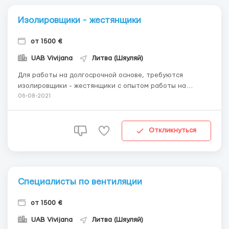
Изолировщики - жестянщики
от 1500 €
UAB Vivijana
Литва (Шяуляй)
Для работы на долгосрочной основе, требуются
изолировщики - жестянщики с опытом работы на
промышленных объектах. Описание работы:
06-08-2021
Термоизоляция труб ватой; Термоизоляция труб
Армафлекс; Монтаж жести; Требования Опыт работы не
менее 1 год Работа 200-250 часов в месяц Умение чи...
Откликнуться
Специалисты по вентиляции
от 1500 €
UAB Vivijana
Литва (Шяуляй)