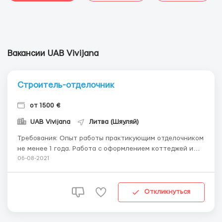
Вакансии UAB Vivijana
Строитель-отделочник
от 1500 €
UAB Vivijana
Литва (Шяуляй)
Требования: Опыт работы практикующим отделочником
не менее 1 года. Работа с оформлением коттеджей и
жилых домов. Обязанности: уметь выполнять работы
06-08-2021
различной сложности, касающиеся покраски, оклейки и
ремонта разных строительных поверхностей.
качественно штукатурить любые поверхности ...
Откликнуться