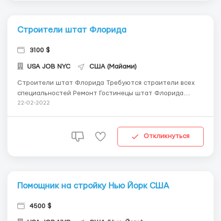
Строители штат Флорида
3100 $
USA JOB NYC
США (Майами)
Строители штат Флорида Требуются страители всех
специальностей Ремонт Гостинецы штат Флорида
Зарплата $16 в час Беспоатное проживание Бесплатное
22-02-2022
питание Оплачивается авиабилет Тел. +38 068 908
9404 Viber WhatsApp Перелёт + Проживание возможен
за счёт работодателя . Вакансии в С...
Откликнуться
Помощник на стройку Нью Йорк США
4500 $