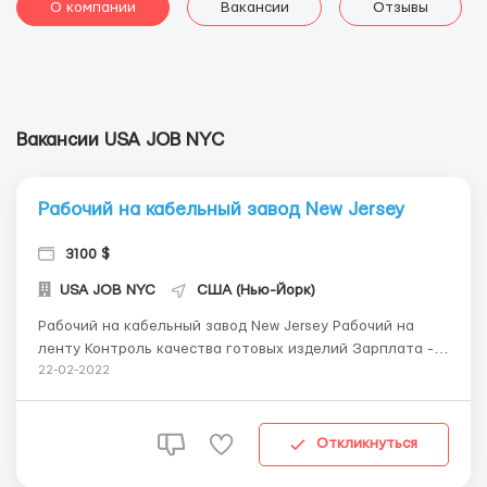
О компании
Вакансии
Отзывы
Вакансии USA JOB NYC
Рабочий на кабельный завод New Jersey
3100 $
USA JOB NYC
США (Нью-Йорк)
Рабочий на кабельный завод New Jersey Рабочий на
ленту Контроль качества готовых изделий Зарплата - $
16 в час График работы : 6 дней в неделю 8-ми часовой
22-02-2022
рабочий день Еженедельная выплата заработной платы
Перелёт + Проживание возможен за счёт работодателя
Вакансии в США ( In...
Откликнуться