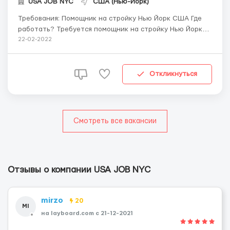
USA JOB NYC
США (Нью-Йорк)
Требования: Помощник на стройку Нью Йорк США Где
работать? Требуется помощник на стройку Нью Йорк
США Обязанности: Помощь в выполнении строительных
22-02-2022
работ Условия работы: График работы: 5-6 дней в
неделю Зарплата: 18$ в час Еженедельные выплаты
зарплаты Тел. +38 068 908 9404 Viber WhatsApp ...
Откликнуться
Смотреть все вакансии
Отзывы о компании USA JOB NYC
mirzo
20
MI
на layboard.com c 21-12-2021