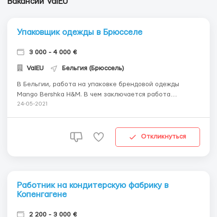
Вакансии ValEU
Упаковщик одежды в Брюсселе
3 000 - 4 000 €
ValEU
Бельгия (Брюссель)
В Бельгии, работа на упаковке брендовой одежды
Mango Bershka H&M. В чем заключается работа
-Упаковка -Сортировка -Работа на каре -Упаковка
24-05-2021
-Сортировка Приглашаем на работу (мужчин, женщин,
сем.пары) З/п от 14 € /час ...
Откликнуться
Работник на кондитерскую фабрику в
Копенгагене
2 200 - 3 000 €