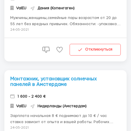
ValEU
Дания (Копенгаген)
Мужчины,женщины,семейные пары возрастом от 20 до
55 лет без вредных привычек. Обязанности: -упаковка
кондитерских изделий (вафли, печенье) -фасовка
24-05-2021
продукции -маркировка товара Тип занятости: полная
занятость + возможность переработки Зарплата: 14
евро в час нетто + премии за пе...
Откликнуться
Монтажник, установщик солнечных
панелей в Амстердаме
1 600 - 2 400 €
ValEU
Нидерланды (Амстердам)
Зарплата начальная 8 € поднимают до 10 € / час
ставка зависит от опыта и вашей работы. Рабочих
часов 240 - 270 в месяц. Жилье предоставляется
24-05-2021