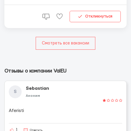
бесплатно в хороших для проживания условий,
максимум 3 человек в комнате. Проезд на работу
организован. За вождение работнику доплачи...
Откликнуться
Смотреть все вакансии
Отзывы о компании ValEU
Sebastian
S
Аноним
Aferisti
1
Ответить