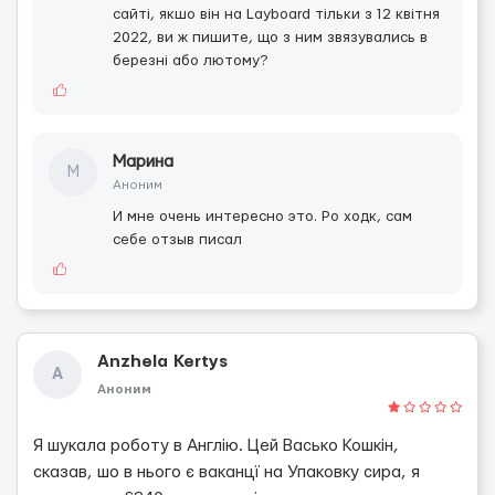
сайті, якшо він на Layboard тільки з 12 квітня
2022, ви ж пишите, що з ним звязувались в
березні або лютому?
Марина
М
Аноним
И мне очень интересно это. Ро ходк, сам
себе отзыв писал
Anzhela Kertys
A
Аноним
Я шукала роботу в Англію. Цей Васько Кошкін,
сказав, шо в нього є ваканцї на Упаковку сира, я