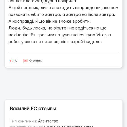
заплатила £240, дурна повірила.
А цей негідник, лише знаходить виправдання, шо вам
позвонять нібито завтра, а завтра на після завтра.
А насправді, ніщо він не зможе зробити.
Люди, будь ласка, не вірьте і не ведіться на цю
махінацію. Він грошики получив на імя Iryna Viter, а
роботу свою не виконав, він шахрай і кидало.
6
Ответить
Василий ЕС отзывы
Тип компании:
Агентство