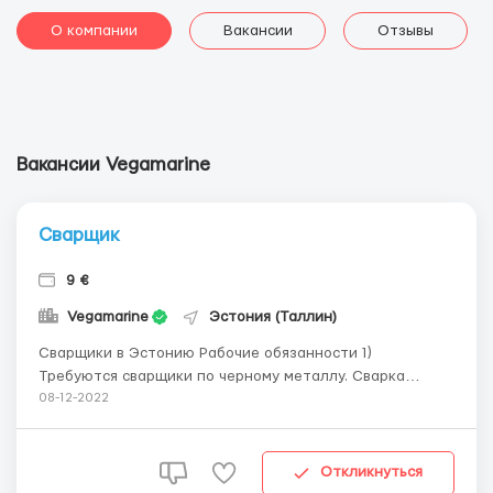
О компании
Вакансии
Отзывы
Вакансии Vegamarine
Сварщик
9 €
Vegamarine
Эстония (Таллин)
Сварщики в Эстонию Рабочие обязанности 1)
Требуются сварщики по черному металлу. Сварка
металлоконструкций и корпусов барж. 2) Умение читать
08-12-2022
чертежи 3) Соответствовать требованиям
руководителя проекта 4) Слаженная командная работа
Прочие требования 1) Опыт работы не менее 1 года...
Откликнуться