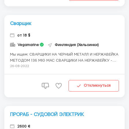
Сварщик
от 18 $
Vegamarine
Финляндия (Хельсинки)
Мы ищем: СВАРЩИКИ НА ЧЕРНЫЙ МЕТАЛЛ И НЕРЖАВЕЙКА
МЕТОДОМ 136 MIG MAC СВАРЩИКИ НА НЕРЖАВЕЙКУ -
ТРУБЫ МЕТОДОМ TIG Обязанности: 1) Осуществлять
26-08-2022
сварку в выбранной категории(черный металл/
нержавейка) 2) Умение читать чертежи 3) Выполнять
требования управляющего проектом 4) С...
Откликнуться
ПРОРАБ - СУДОВОЙ ЭЛЕКТРИК
2600 €