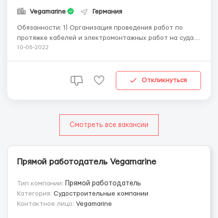
Vegamarine
Германия
Обязанности: 1) Организация проведения работ по
протяжке кабелей и электромонтажных работ на судах.
Руководство работниками. Производить другие работы
10-06-2022
по указанию заказчика 2) Открытие/закрытие
объектов. Ведение объектов 3) Работа с
сопутствующими документами 3) Контроль хода работ
Откликнуться
на об...
Смотреть все вакансии
Прямой работодатель Vegamarine
Тип компании:
Прямой работодатель
Категория:
Судостроительные компании
Контактное лицо:
Vegamarine